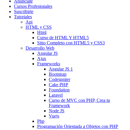
Anunciate
Cursos Profesionales
Suscribirte
Tutoriales
Api
HTML y CSS
Html
Curso de HTML Y HTML5
Sitio Completo con HTML5 y CSS3
Desarrollo Web
Angular JS
Ajax
Frameworks
Angular JS 1
Bootstrap
Codeigniter
Cake PHP
Foundation
Laravel
Curso de MVC con PHP, Crea tu
Framework
Node JS
Vuejs
Php
Programación Orientada a Objetos con PHP