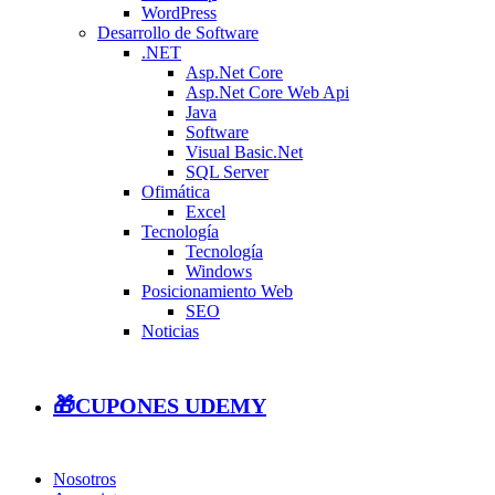
WordPress
Desarrollo de Software
.NET
Asp.Net Core
Asp.Net Core Web Api
Java
Software
Visual Basic.Net
SQL Server
Ofimática
Excel
Tecnología
Tecnología
Windows
Posicionamiento Web
SEO
Noticias
🎁CUPONES UDEMY
Nosotros