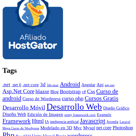
Tags
Android
.net
3d
.net core
Angular
Api
.net 6
3ds max
asp.net
Curso de
Asp.Net Core
blazor
Css
Bootstrap
Blog
c#
android
Cursos Gratis
curso php
Curso de Wordpress
Desarrollo Web
Desarrollo Móvil
Diseño Gráfico
Diseño Web
Edición de Imagen
Example
entity framework core
Javascript
Framework
Html
IA
inteligencia artificial
Joomla
Laravel
Photoshop
Mvc
Mysql
net core
Modelado en 3D
Mega Curso de Wordpress
Php
wordpress
Visual Basic