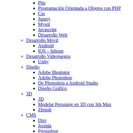
Php
Programación Orientada a Objetos con PHP
Css
Jquery
Mysql
Javascript
Desarrollo Web
Desarrollo Movil
Android
IOS – Iphone
Desarrollo Videojuegos
Unity
Diseño
Adobe Illustrator
Adobe Photoshop
De Photoshop a Android Studio
Diseño Gráfico
3D
3D
Modelar Personaje en 3D con 3ds Max
Zbrush
CMS
Divi
Joomla
Prestashop