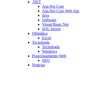
.NET
Asp.Net Core
Asp.Net Core Web Api
Java
Software
Visual Basic.Net
SQL Server
Ofimática
Excel
Tecnología
Tecnología
Windows
Posicionamiento Web
SEO
Noticias