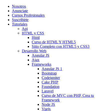
Nosotros
Anunciate
Cursos Profesionales
Suscribirte
Tutoriales
Api
HTML y CSS
Html
Curso de HTML Y HTML5
Sitio Completo con HTML5 y CSS3
Desarrollo Web
Angular JS
Ajax
Frameworks
Angular JS 1
Bootstrap
Codeigniter
Cake PHP
Foundation
Laravel
Curso de MVC con PHP, Crea tu
Framework
Node JS
Vuejs