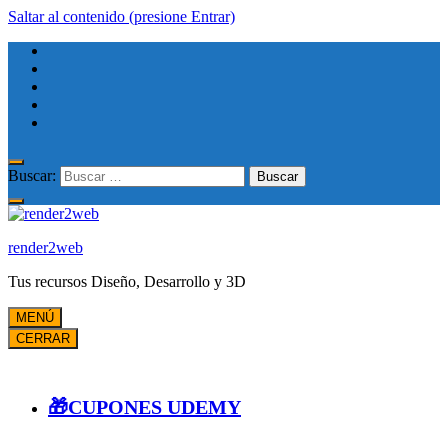
Saltar al contenido (presione Entrar)
Buscar:
render2web
Tus recursos Diseño, Desarrollo y 3D
MENÚ
CERRAR
🎁CUPONES UDEMY