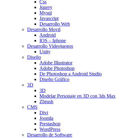
Css
Jquery
Mysql
Javascript
Desarrollo Web
Desarrollo Movil
Android
IOS – Iphone
Desarrollo Videojuegos
Unity
Diseño
Adobe Illustrator
Adobe Photoshop
De Photoshop a Android Studio
Diseño Gráfico
3D
3D
Modelar Personaje en 3D con 3ds Max
Zbrush
CMS
Divi
Joomla
Prestashop
WordPress
Desarrollo de Software