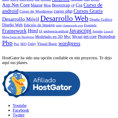
Curso de
Asp.Net Core
blazor
Css
Bootstrap
Blog
c#
android
Cursos Gratis
curso php
Curso de Wordpress
Desarrollo Web
Desarrollo Móvil
Diseño Gráfico
Diseño Web
Edición de Imagen
Example
entity framework core
Javascript
Framework
Html
IA
inteligencia artificial
Joomla
Laravel
Photoshop
Mvc
Mysql
net core
Modelado en 3D
Mega Curso de Wordpress
Php
wordpress
Visual Basic
SEO
Unity
Poo
HostGator ha sido una opción confiable en mis proyectos. Te dejo
aquí sus planes.
Youtube
Facebook
Twitter