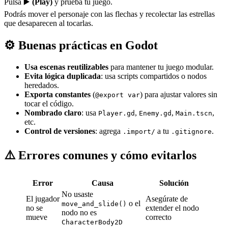
Pulsa ▶️
(Play)
y prueba tu juego.
Podrás mover el personaje con las flechas y recolectar las estrellas
que desaparecen al tocarlas.
⚙️ Buenas prácticas en Godot
Usa escenas reutilizables
para mantener tu juego modular.
Evita lógica duplicada
: usa scripts compartidos o nodos
heredados.
Exporta constantes
(
) para ajustar valores sin
@export var
tocar el código.
Nombrado claro
: usa
,
,
,
Player.gd
Enemy.gd
Main.tscn
etc.
Control de versiones
: agrega
a tu
.
.import/
.gitignore
⚠️ Errores comunes y cómo evitarlos
Error
Causa
Solución
No usaste
El jugador
Asegúrate de
o el
move_and_slide()
no se
extender el nodo
nodo no es
mueve
correcto
CharacterBody2D