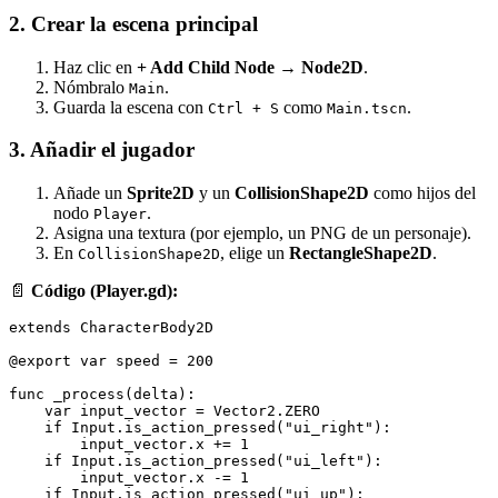
2. Crear la escena principal
Haz clic en
+ Add Child Node → Node2D
.
Nómbralo
.
Main
Guarda la escena con
como
.
Ctrl + S
Main.tscn
3. Añadir el jugador
Añade un
Sprite2D
y un
CollisionShape2D
como hijos del
nodo
.
Player
Asigna una textura (por ejemplo, un PNG de un personaje).
En
, elige un
RectangleShape2D
.
CollisionShape2D
📄
Código (Player.gd):
extends CharacterBody2D

@export var speed = 200

func _process(delta):

    var input_vector = Vector2.ZERO

    if Input.is_action_pressed("ui_right"):

        input_vector.x += 1

    if Input.is_action_pressed("ui_left"):

        input_vector.x -= 1

    if Input.is_action_pressed("ui_up"):
