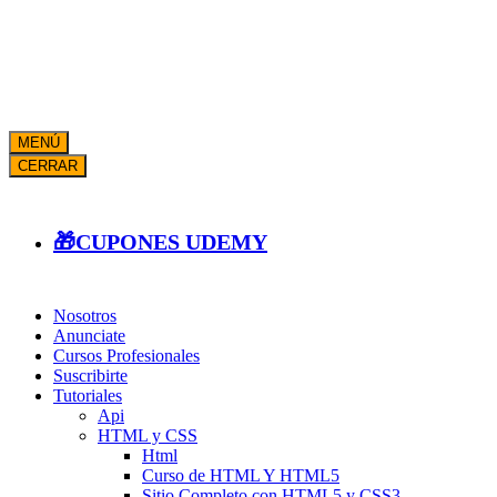
MENÚ
CERRAR
🎁CUPONES UDEMY
Nosotros
Anunciate
Cursos Profesionales
Suscribirte
Tutoriales
Api
HTML y CSS
Html
Curso de HTML Y HTML5
Sitio Completo con HTML5 y CSS3