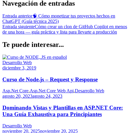
Navegación de entradas
Entrada anterior
🧠 Cómo monetizar tus proyectos hechos en
ChatGPT (Guía técnica 2025)
Entrada siguiente
Cómo crear un clon de GitHub Copilot en menos
de una hora — guía práctica y lista para llevarte a producción
Te puede interesar...
Desarrollo Web
diciembre 3, 2019
Curso de Node.js – Request y Response
Asp.Net Core
,
Asp.Net Core Web Api
,
Desarrollo Web
agosto 20, 2023
agosto 24, 2023
Dominando Vistas y Plantillas en ASP.NET Core:
Una Guía Exhaustiva para Principiantes
Desarrollo Web
noviembre 20, 2025
noviembre 20, 2025