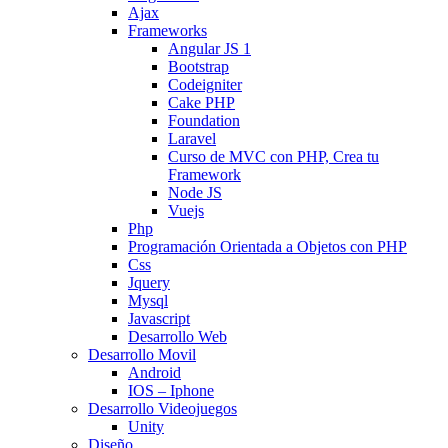
Ajax
Frameworks
Angular JS 1
Bootstrap
Codeigniter
Cake PHP
Foundation
Laravel
Curso de MVC con PHP, Crea tu
Framework
Node JS
Vuejs
Php
Programación Orientada a Objetos con PHP
Css
Jquery
Mysql
Javascript
Desarrollo Web
Desarrollo Movil
Android
IOS – Iphone
Desarrollo Videojuegos
Unity
Diseño