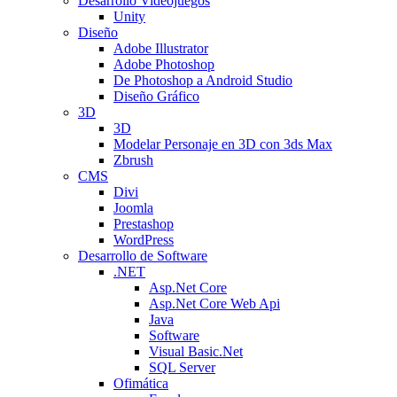
Desarrollo Videojuegos
Unity
Diseño
Adobe Illustrator
Adobe Photoshop
De Photoshop a Android Studio
Diseño Gráfico
3D
3D
Modelar Personaje en 3D con 3ds Max
Zbrush
CMS
Divi
Joomla
Prestashop
WordPress
Desarrollo de Software
.NET
Asp.Net Core
Asp.Net Core Web Api
Java
Software
Visual Basic.Net
SQL Server
Ofimática