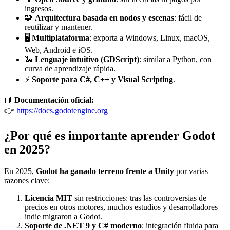
ingresos.
🧩
Arquitectura basada en nodos y escenas
: fácil de
reutilizar y mantener.
🖥️
Multiplataforma
: exporta a Windows, Linux, macOS,
Web, Android e iOS.
🐍
Lenguaje intuitivo (GDScript)
: similar a Python, con
curva de aprendizaje rápida.
⚡
Soporte para C#, C++ y Visual Scripting
.
📘
Documentación oficial:
👉
https://docs.godotengine.org
¿Por qué es importante aprender Godot
en 2025?
En 2025,
Godot ha ganado terreno frente a Unity
por varias
razones clave:
Licencia MIT
sin restricciones: tras las controversias de
precios en otros motores, muchos estudios y desarrolladores
indie migraron a Godot.
Soporte de .NET 9 y C# moderno
: integración fluida para