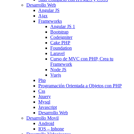
Desarrollo Web
Angular JS
Ajax
Frameworks
Angular JS 1
Bootstrap
Codeigniter
Cake PHP
Foundation
Laravel
Curso de MVC con PHP, Crea tu
Framework
Node JS
Vuejs
Php
Programación Orientada a Objetos con PHP
Css
Jquery
Mysql
Javascript
Desarrollo Web
Desarrollo Movil
Android
IOS – Iphone