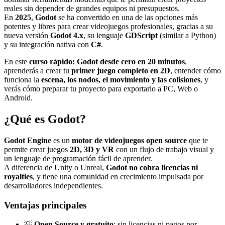
reales sin depender de grandes equipos ni presupuestos.
En
2025
,
Godot
se ha convertido en una de las opciones más
potentes y libres para crear videojuegos profesionales, gracias a su
nueva versión
Godot 4.x
, su lenguaje
GDScript
(similar a Python)
y su integración nativa con
C#
.
En este
curso rápido: Godot desde cero en 20 minutos
,
aprenderás a crear tu
primer juego completo en 2D
, entender cómo
funciona la
escena, los nodos, el movimiento y las colisiones
, y
verás cómo preparar tu proyecto para exportarlo a PC, Web o
Android.
¿Qué es Godot?
Godot Engine
es un
motor de videojuegos open source
que te
permite crear juegos
2D, 3D y VR
con un flujo de trabajo visual y
un lenguaje de programación fácil de aprender.
A diferencia de Unity o Unreal,
Godot no cobra licencias ni
royalties
, y tiene una comunidad en crecimiento impulsada por
desarrolladores independientes.
Ventajas principales
💡
Open Source y gratuito
: sin licencias ni pagos por