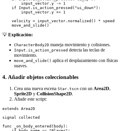
        input_vector.y -= 1

    if Input.is_action_pressed("ui_down"):

        input_vector.y += 1

    velocity = input_vector.normalized() * speed

    move_and_slide()
💡
Explicación:
maneja movimiento y colisiones.
CharacterBody2D
detecta las teclas de
Input.is_action_pressed
movimiento.
aplica el desplazamiento con físicas
move_and_slide()
suaves.
4. Añadir objetos coleccionables
Crea una nueva escena
con un
Area2D
,
Star.tscn
Sprite2D
y
CollisionShape2D
.
Añade este script:
extends Area2D

signal collected

func _on_body_entered(body):

    if body.name == "Player":
