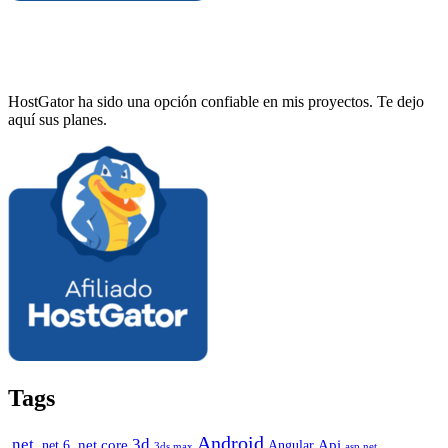
HostGator ha sido una opción confiable en mis proyectos. Te dejo
aquí sus planes.
Tags
Android
.net
3d
.net core
Angular
Api
.net 6
3ds max
asp.net