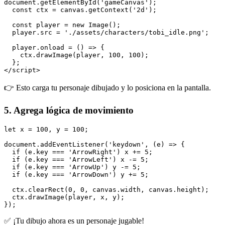
document.getElementById('gameCanvas');

  const ctx = canvas.getContext('2d');

  const player = new Image();

  player.src = './assets/characters/tobi_idle.png';

  player.onload = () => {

    ctx.drawImage(player, 100, 100);

  };

</script>
👉 Esto carga tu personaje dibujado y lo posiciona en la pantalla.
5. Agrega lógica de movimiento
let x = 100, y = 100;

document.addEventListener('keydown', (e) => {

  if (e.key === 'ArrowRight') x += 5;

  if (e.key === 'ArrowLeft') x -= 5;

  if (e.key === 'ArrowUp') y -= 5;

  if (e.key === 'ArrowDown') y += 5;

  ctx.clearRect(0, 0, canvas.width, canvas.height);

  ctx.drawImage(player, x, y);

});
✅ ¡Tu dibujo ahora es un personaje jugable!