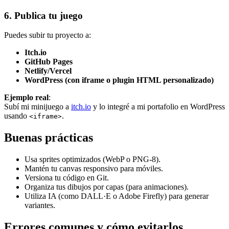
6. Publica tu juego
Puedes subir tu proyecto a:
Itch.io
GitHub Pages
Netlify/Vercel
WordPress (con iframe o plugin HTML personalizado)
Ejemplo real
:
Subí mi minijuego a
itch.io
y lo integré a mi portafolio en WordPress
usando
.
<iframe>
Buenas prácticas
Usa sprites optimizados (WebP o PNG-8).
Mantén tu canvas responsivo para móviles.
Versiona tu código en Git.
Organiza tus dibujos por capas (para animaciones).
Utiliza IA (como DALL·E o Adobe Firefly) para generar
variantes.
Errores comunes y cómo evitarlos