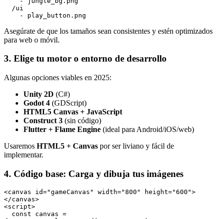
    - jungle_bg.png

  /ui

    - play_button.png
Asegúrate de que los tamaños sean consistentes y estén optimizados
para web o móvil.
3. Elige tu motor o entorno de desarrollo
Algunas opciones viables en 2025:
Unity 2D
(C#)
Godot 4
(GDScript)
HTML5 Canvas + JavaScript
Construct 3
(sin código)
Flutter + Flame Engine
(ideal para Android/iOS/web)
Usaremos
HTML5 + Canvas
por ser liviano y fácil de
implementar.
4. Código base: Carga y dibuja tus imágenes
<canvas id="gameCanvas" width="800" height="600">
</canvas>

<script>

  const canvas = 