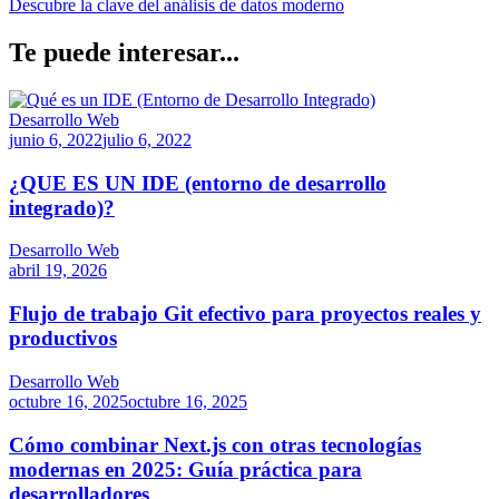
juego
Descubre la clave del análisis de datos moderno
completo
usando
Te puede interesar...
dibujo
y
publícalo:
Desarrollo Web
Guía
junio 6, 2022
julio 6, 2022
paso
a
¿QUE ES UN IDE (entorno de desarrollo
paso
[2025]
integrado)?
Desarrollo Web
abril 19, 2026
Flujo de trabajo Git efectivo para proyectos reales y
productivos
Desarrollo Web
octubre 16, 2025
octubre 16, 2025
Cómo combinar Next.js con otras tecnologías
modernas en 2025: Guía práctica para
desarrolladores