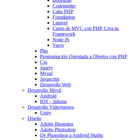
Bootstrap
Codeigniter
Cake PHP
Foundation
Laravel
Curso de MVC con PHP, Crea tu
Framework
Node JS
Vuejs
Php
Programación Orientada a Objetos con PHP
Css
Jquery
Mysql
Javascript
Desarrollo Web
Desarrollo Movil
Android
IOS – Iphone
Desarrollo Videojuegos
Unity
Diseño
Adobe Illustrator
Adobe Photoshop
De Photoshop a Android Studio