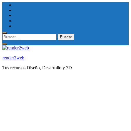
Saltar
al
contenido
(presione
Entrar)
Buscar:
render2web
Tus recursos Diseño, Desarrollo y 3D