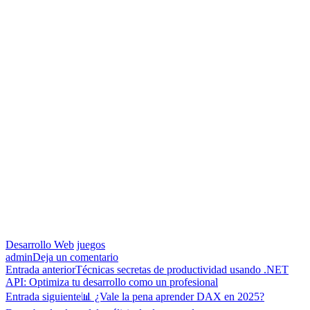
Desarrollo Web
juegos
on
admin
Deja un comentario
Navegación
Entrada anterior
Técnicas secretas de productividad usando .NET
🎮
API: Optimiza tu desarrollo como un profesional
de
Crea
Entrada siguiente
📊 ¿Vale la pena aprender DAX en 2025?
un
entradas