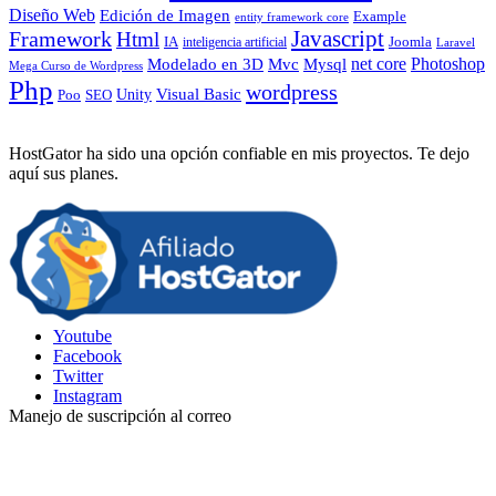
Diseño Web
Edición de Imagen
Example
entity framework core
Javascript
Framework
Html
IA
inteligencia artificial
Joomla
Laravel
Photoshop
Mvc
Mysql
net core
Modelado en 3D
Mega Curso de Wordpress
Php
wordpress
Visual Basic
SEO
Unity
Poo
HostGator ha sido una opción confiable en mis proyectos. Te dejo
aquí sus planes.
Youtube
Facebook
Twitter
Instagram
Manejo de suscripción al correo