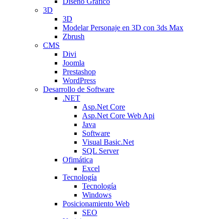
Diseño Gráfico
3D
3D
Modelar Personaje en 3D con 3ds Max
Zbrush
CMS
Divi
Joomla
Prestashop
WordPress
Desarrollo de Software
.NET
Asp.Net Core
Asp.Net Core Web Api
Java
Software
Visual Basic.Net
SQL Server
Ofimática
Excel
Tecnología
Tecnología
Windows
Posicionamiento Web
SEO