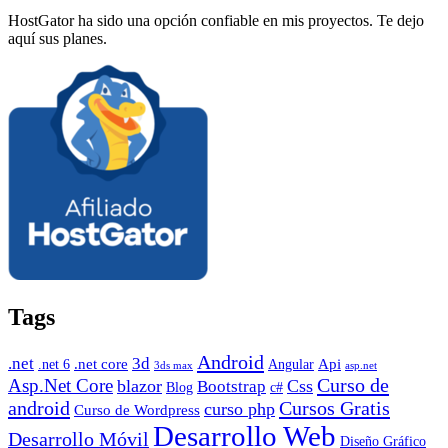
HostGator ha sido una opción confiable en mis proyectos. Te dejo
aquí sus planes.
Tags
Android
.net
3d
.net core
Angular
Api
.net 6
3ds max
asp.net
Curso de
Asp.Net Core
blazor
Css
Bootstrap
Blog
c#
android
Cursos Gratis
curso php
Curso de Wordpress
Desarrollo Web
Desarrollo Móvil
Diseño Gráfico