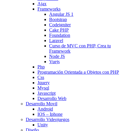
Ajax
Frameworks
Angular JS 1
Bootstrap
Codeigniter
Cake PHP
Foundation
Laravel
Curso de MVC con PHP, Crea tu
Framework
Node JS
Vuejs
Php
Programación Orientada a Objetos con PHP
Css
Jquery
Mysql
Javascript
Desarrollo Web
Desarrollo Movil
Android
IOS – Iphone
Desarrollo Videojuegos
Unity
Diseño