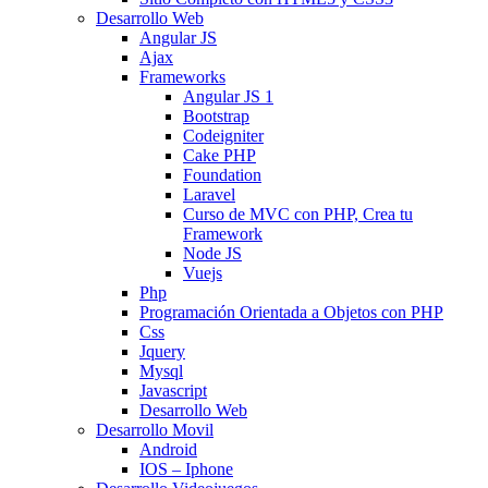
Desarrollo Web
Angular JS
Ajax
Frameworks
Angular JS 1
Bootstrap
Codeigniter
Cake PHP
Foundation
Laravel
Curso de MVC con PHP, Crea tu
Framework
Node JS
Vuejs
Php
Programación Orientada a Objetos con PHP
Css
Jquery
Mysql
Javascript
Desarrollo Web
Desarrollo Movil
Android
IOS – Iphone