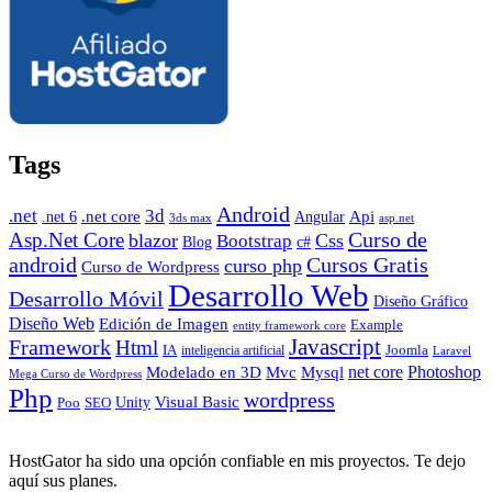
Tags
Android
.net
3d
.net core
Angular
Api
.net 6
3ds max
asp.net
Curso de
Asp.Net Core
blazor
Css
Bootstrap
Blog
c#
android
Cursos Gratis
curso php
Curso de Wordpress
Desarrollo Web
Desarrollo Móvil
Diseño Gráfico
Diseño Web
Edición de Imagen
Example
entity framework core
Javascript
Framework
Html
IA
inteligencia artificial
Joomla
Laravel
Photoshop
Mvc
Mysql
net core
Modelado en 3D
Mega Curso de Wordpress
Php
wordpress
Visual Basic
SEO
Unity
Poo
HostGator ha sido una opción confiable en mis proyectos. Te dejo
aquí sus planes.