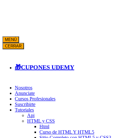
MENÚ
CERRAR
🎁CUPONES UDEMY
Nosotros
Anunciate
Cursos Profesionales
Suscribirte
Tutoriales
Api
HTML y CSS
Html
Curso de HTML Y HTML5
Sitio Completo con HTML5 y CSS3