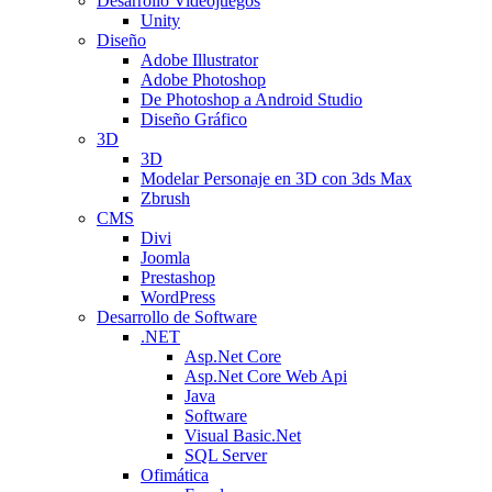
Desarrollo Videojuegos
Unity
Diseño
Adobe Illustrator
Adobe Photoshop
De Photoshop a Android Studio
Diseño Gráfico
3D
3D
Modelar Personaje en 3D con 3ds Max
Zbrush
CMS
Divi
Joomla
Prestashop
WordPress
Desarrollo de Software
.NET
Asp.Net Core
Asp.Net Core Web Api
Java
Software
Visual Basic.Net
SQL Server
Ofimática