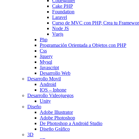
Codeigniter
Cake PHP
Foundation
Laravel
Curso de MVC con PHP, Crea tu Framewo
Node JS
Vuejs
Php
Programación Orientada a Objetos con PHP
Css
Jquery
Mysql
Javascript
Desarrollo Web
Desarrollo Movil
Android
IOS – Iphone
Desarrollo Videojuegos
Unity
Diseño
Adobe Illustrator
Adobe Photoshop
De Photoshop a Android Studio
Diseño Gráfico
3D