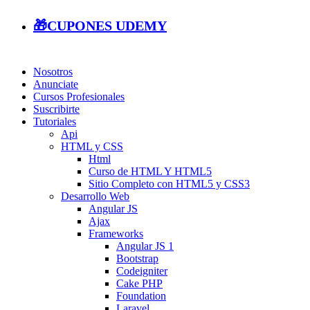
🎁CUPONES UDEMY
Nosotros
Anunciate
Cursos Profesionales
Suscribirte
Tutoriales
Api
HTML y CSS
Html
Curso de HTML Y HTML5
Sitio Completo con HTML5 y CSS3
Desarrollo Web
Angular JS
Ajax
Frameworks
Angular JS 1
Bootstrap
Codeigniter
Cake PHP
Foundation
Laravel