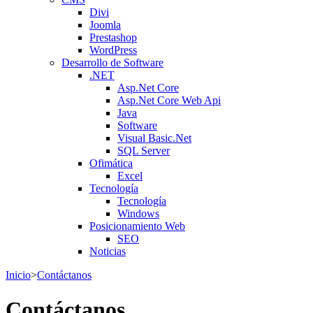
Divi
Joomla
Prestashop
WordPress
Desarrollo de Software
.NET
Asp.Net Core
Asp.Net Core Web Api
Java
Software
Visual Basic.Net
SQL Server
Ofimática
Excel
Tecnología
Tecnología
Windows
Posicionamiento Web
SEO
Noticias
Inicio
>
Contáctanos
Contáctanos