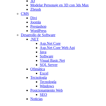
3D
Modelar Personaje en 3D con 3ds Max
Zbrush
CMS
Divi
Joomla
Prestashop
WordPress
Desarrollo de Software
.NET
Asp.Net Core
Asp.Net Core Web Api
Java
Software
Visual Basic.Net
SQL Server
Ofimática
Excel
Tecnología
Tecnología
Windows
Posicionamiento Web
SEO
Noticias