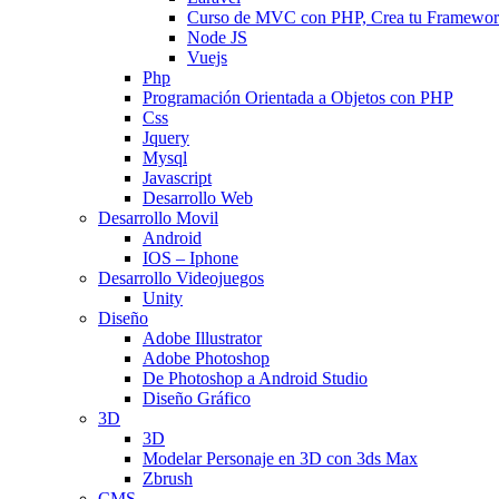
Curso de MVC con PHP, Crea tu Framewo
Node JS
Vuejs
Php
Programación Orientada a Objetos con PHP
Css
Jquery
Mysql
Javascript
Desarrollo Web
Desarrollo Movil
Android
IOS – Iphone
Desarrollo Videojuegos
Unity
Diseño
Adobe Illustrator
Adobe Photoshop
De Photoshop a Android Studio
Diseño Gráfico
3D
3D
Modelar Personaje en 3D con 3ds Max
Zbrush
CMS