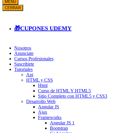
MENÚ
CERRAR
🎁CUPONES UDEMY
Nosotros
Anunciate
Cursos Profesionales
Suscribirte
Tutoriales
Api
HTML y CSS
Html
Curso de HTML Y HTML5
Sitio Completo con HTML5 y CSS3
Desarrollo Web
Angular JS
Ajax
Frameworks
Angular JS 1
Bootstrap