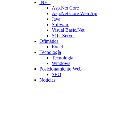
.NET
Asp.Net Core
Asp.Net Core Web Api
Java
Software
Visual Basic.Net
SQL Server
Ofimática
Excel
Tecnología
Tecnología
Windows
Posicionamiento Web
SEO
Noticias