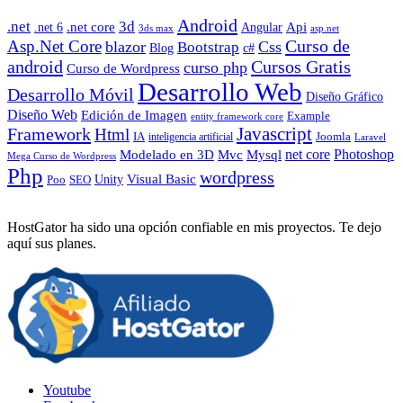
Android
.net
3d
.net core
Angular
Api
.net 6
3ds max
asp.net
Curso de
Asp.Net Core
blazor
Css
Bootstrap
Blog
c#
android
Cursos Gratis
curso php
Curso de Wordpress
Desarrollo Web
Desarrollo Móvil
Diseño Gráfico
Diseño Web
Edición de Imagen
Example
entity framework core
Javascript
Framework
Html
IA
inteligencia artificial
Joomla
Laravel
Photoshop
Mvc
Mysql
net core
Modelado en 3D
Mega Curso de Wordpress
Php
wordpress
Visual Basic
SEO
Unity
Poo
HostGator ha sido una opción confiable en mis proyectos. Te dejo
aquí sus planes.
Youtube