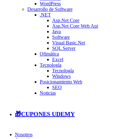
WordPress
Desarrollo de Software
.NET
Asp.Net Core
Asp.Net Core Web Api
Java
Software
Visual Basic.Net
SQL Server
Ofimática
Excel
Tecnología
Tecnología
Windows
Posicionamiento Web
SEO
Noticias
🎁CUPONES UDEMY
Nosotros