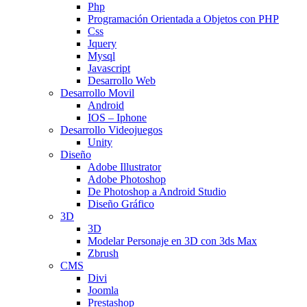
Php
Programación Orientada a Objetos con PHP
Css
Jquery
Mysql
Javascript
Desarrollo Web
Desarrollo Movil
Android
IOS – Iphone
Desarrollo Videojuegos
Unity
Diseño
Adobe Illustrator
Adobe Photoshop
De Photoshop a Android Studio
Diseño Gráfico
3D
3D
Modelar Personaje en 3D con 3ds Max
Zbrush
CMS
Divi
Joomla
Prestashop