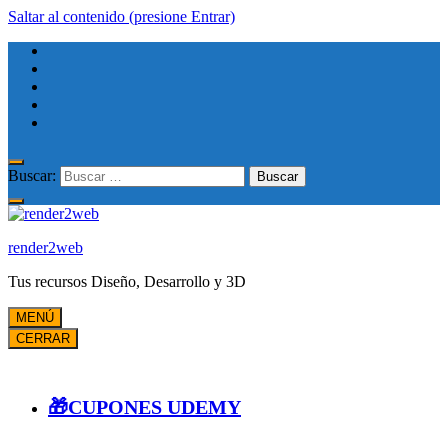
Saltar al contenido (presione Entrar)
Buscar:
render2web
Tus recursos Diseño, Desarrollo y 3D
MENÚ
CERRAR
🎁CUPONES UDEMY