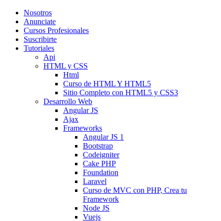
Nosotros
Anunciate
Cursos Profesionales
Suscribirte
Tutoriales
Api
HTML y CSS
Html
Curso de HTML Y HTML5
Sitio Completo con HTML5 y CSS3
Desarrollo Web
Angular JS
Ajax
Frameworks
Angular JS 1
Bootstrap
Codeigniter
Cake PHP
Foundation
Laravel
Curso de MVC con PHP, Crea tu
Framework
Node JS
Vuejs