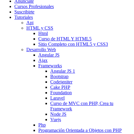
Anunciate
Cursos Profesionales
Suscribirte
Tutoriales
Api
HTML y CSS
Html
Curso de HTML Y HTML5
Sitio Completo con HTML5 y CSS3
Desarrollo Web
Angular JS
Ajax
Frameworks
Angular JS 1
Bootstrap
Codeigniter
Cake PHP
Foundation
Laravel
Curso de MVC con PHP, Crea tu
Framework
Node JS
Vuejs
Php
Programación Orientada a Objetos con PHP