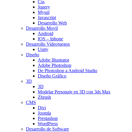
Css
Jquery
Mysql
Javascript
Desarrollo Web
Desarrollo Movil
Android
IOS – Iphone
Desarrollo Videojuegos
Unity
Diseño
Adobe Illustrator
Adobe Photoshop
De Photoshop a Android Studio
Diseño Gráfico
3D
3D
Modelar Personaje en 3D con 3ds Max
Zbrush
CMS
Divi
Joomla
Prestashop
WordPress
Desarrollo de Software