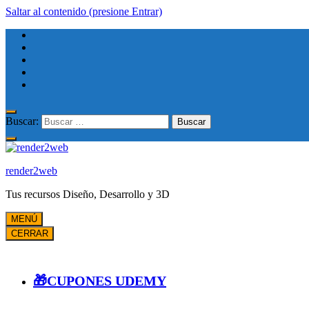
Saltar al contenido (presione Entrar)
Buscar:
render2web
Tus recursos Diseño, Desarrollo y 3D
MENÚ
CERRAR
🎁CUPONES UDEMY