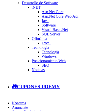
Desarrollo de Software
.NET
Asp.Net Core
Asp.Net Core Web Api
Java
Software
Visual Basic.Net
SQL Server
Ofimática
Excel
Tecnología
Tecnología
Windows
Posicionamiento Web
SEO
Noticias
🎁CUPONES UDEMY
Nosotros
Anunciate