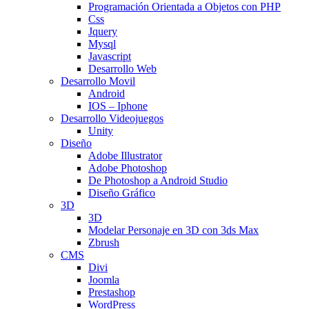
Programación Orientada a Objetos con PHP
Css
Jquery
Mysql
Javascript
Desarrollo Web
Desarrollo Movil
Android
IOS – Iphone
Desarrollo Videojuegos
Unity
Diseño
Adobe Illustrator
Adobe Photoshop
De Photoshop a Android Studio
Diseño Gráfico
3D
3D
Modelar Personaje en 3D con 3ds Max
Zbrush
CMS
Divi
Joomla
Prestashop
WordPress