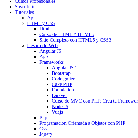
Cursos Profesionales
Suscribirte
Tutoriales
Api
HTML y CSS
Html
Curso de HTML Y HTML5
Sitio Completo con HTML5 y CSS3
Desarrollo Web
Angular JS
Ajax
Frameworks
Angular JS 1
Bootstrap
Codeigniter
Cake PHP
Foundation
Laravel
Curso de MVC con PHP, Crea tu Framewo
Node JS
Vuejs
Php
Programación Orientada a Objetos con PHP
Css
Jquery