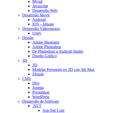
Mysql
Javascript
Desarrollo Web
Desarrollo Movil
Android
IOS – Iphone
Desarrollo Videojuegos
Unity
Diseño
Adobe Illustrator
Adobe Photoshop
De Photoshop a Android Studio
Diseño Gráfico
3D
3D
Modelar Personaje en 3D con 3ds Max
Zbrush
CMS
Divi
Joomla
Prestashop
WordPress
Desarrollo de Software
.NET
Asp.Net Core