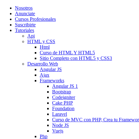
Nosotros
Anunciate
Cursos Profesionales
Suscribirte
Tutoriales
Api
HTML y CSS
Html
Curso de HTML Y HTML5
Sitio Completo con HTML5 y CSS3
Desarrollo Web
Angular JS
Ajax
Frameworks
Angular JS 1
Bootstrap
Codeigniter
Cake PHP
Foundation
Laravel
Curso de MVC con PHP, Crea tu Framewo
Node JS
Vuejs
Php