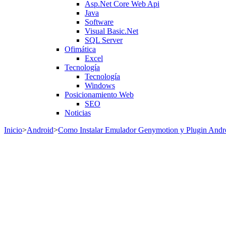
Asp.Net Core Web Api
Java
Software
Visual Basic.Net
SQL Server
Ofimática
Excel
Tecnología
Tecnología
Windows
Posicionamiento Web
SEO
Noticias
Inicio
>
Android
>
Como Instalar Emulador Genymotion y Plugin Andr