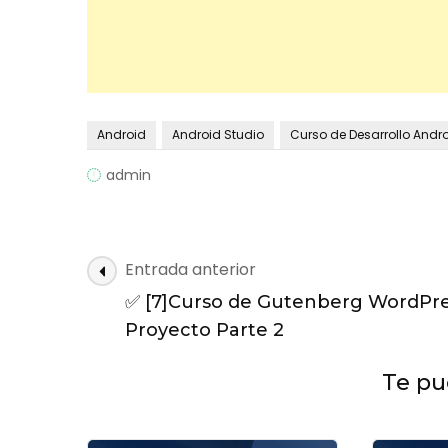
Android
Android Studio
Curso de Desarrollo Andr
admin
Navegación
Entrada anterior
de
✅ [7]Curso de Gutenberg WordPre
entradas
Proyecto Parte 2
Te pue