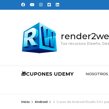
Saltar
al
contenido
(presione
Entrar)
render2w
Tus recursos Diseño, Des
🎁CUPONES UDEMY
NOSOTROS
>
>
Inicio
Android
📱 Curso de Android Studio 3.0+ pa