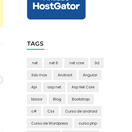
TAGS
.net
.net 6
.net core
3d
3ds max
Android
Angular
Api
asp.net
Asp.Net Core
blazor
Blog
Bootstrap
c#
Css
Curso de android
Curso de Wordpress
curso php