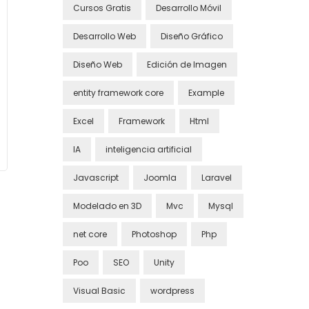
Cursos Gratis
Desarrollo Móvil
Desarrollo Web
Diseño Gráfico
Diseño Web
Edición de Imagen
entity framework core
Example
Excel
Framework
Html
IA
inteligencia artificial
Javascript
Joomla
Laravel
Modelado en 3D
Mvc
Mysql
net core
Photoshop
Php
Poo
SEO
Unity
Visual Basic
wordpress