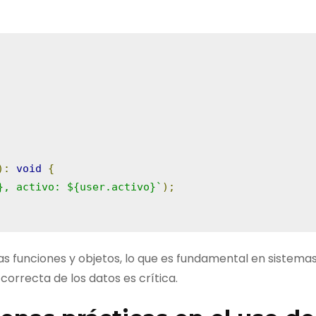
):
void
{
}, activo: ${user.activo}`
);
as funciones y objetos, lo que es fundamental en sistema
 correcta de los datos es crítica.