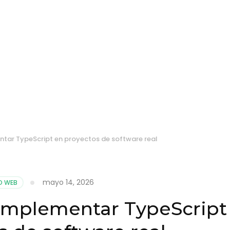
tar TypeScript en proyectos de software real
mayo 14, 2026
O WEB
 implementar TypeScript