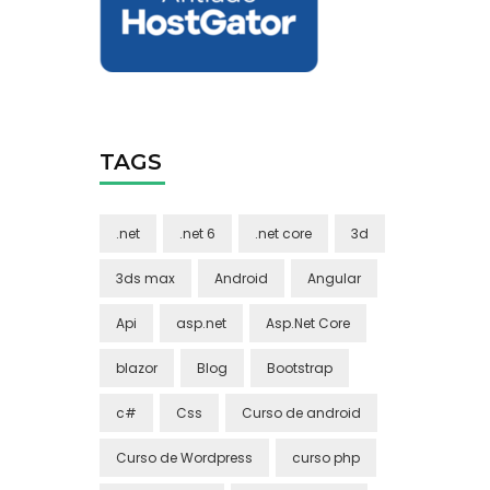
TAGS
.net
.net 6
.net core
3d
3ds max
Android
Angular
Api
asp.net
Asp.Net Core
blazor
Blog
Bootstrap
c#
Css
Curso de android
Curso de Wordpress
curso php