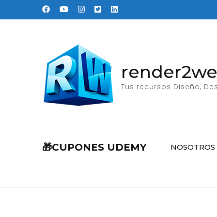
Saltar
al
contenido
(presione
Entrar)
render2w
Tus recursos Diseño, Des
🎁CUPONES UDEMY
NOSOTROS