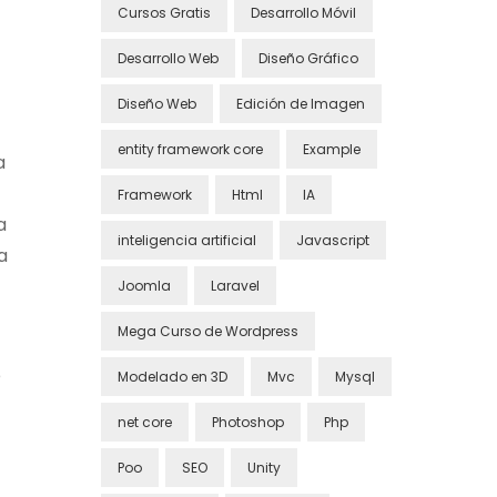
Cursos Gratis
Desarrollo Móvil
Desarrollo Web
Diseño Gráfico
Diseño Web
Edición de Imagen
entity framework core
Example
a
Framework
Html
IA
a
inteligencia artificial
Javascript
a
Joomla
Laravel
Mega Curso de Wordpress
e
Modelado en 3D
Mvc
Mysql
net core
Photoshop
Php
Poo
SEO
Unity