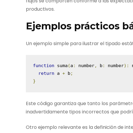
flujos se comporten conforme a las expectati
productivos.
Ejemplos prácticos b
Un ejemplo simple para ilustrar el tipado estát
function
 suma
(
a
:
 number
,
 b
:
 number
):
 
return
 a 
+
 b
;
}
Este código garantiza que tanto los parámet
inadvertidamente tipos incorrectos que podría
Otro ejemplo relevante es la definición de int