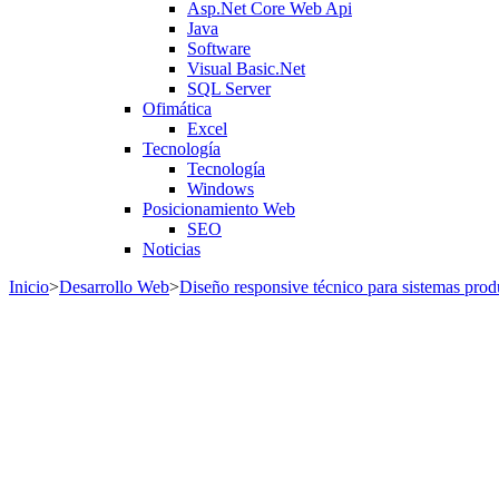
Asp.Net Core Web Api
Java
Software
Visual Basic.Net
SQL Server
Ofimática
Excel
Tecnología
Tecnología
Windows
Posicionamiento Web
SEO
Noticias
Inicio
>
Desarrollo Web
>
Diseño responsive técnico para sistemas prod