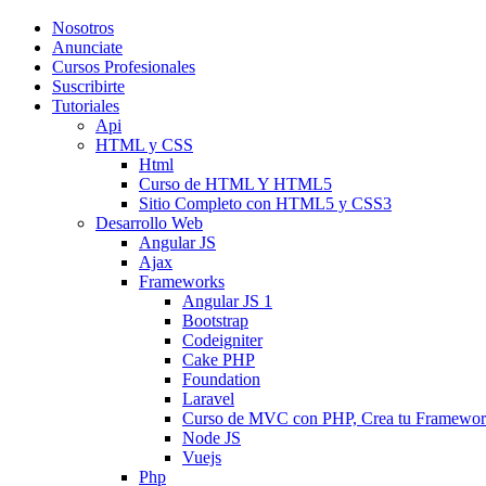
Nosotros
Anunciate
Cursos Profesionales
Suscribirte
Tutoriales
Api
HTML y CSS
Html
Curso de HTML Y HTML5
Sitio Completo con HTML5 y CSS3
Desarrollo Web
Angular JS
Ajax
Frameworks
Angular JS 1
Bootstrap
Codeigniter
Cake PHP
Foundation
Laravel
Curso de MVC con PHP, Crea tu Framewo
Node JS
Vuejs
Php