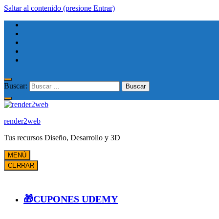
Saltar al contenido (presione Entrar)
Buscar:
render2web
Tus recursos Diseño, Desarrollo y 3D
MENÚ
CERRAR
🎁CUPONES UDEMY