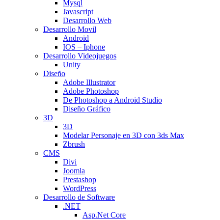
Mysql
Javascript
Desarrollo Web
Desarrollo Movil
Android
IOS – Iphone
Desarrollo Videojuegos
Unity
Diseño
Adobe Illustrator
Adobe Photoshop
De Photoshop a Android Studio
Diseño Gráfico
3D
3D
Modelar Personaje en 3D con 3ds Max
Zbrush
CMS
Divi
Joomla
Prestashop
WordPress
Desarrollo de Software
.NET
Asp.Net Core