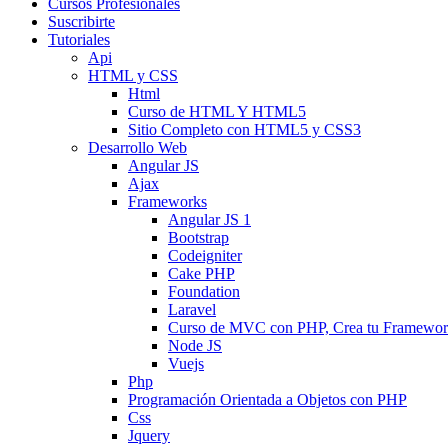
Cursos Profesionales
Suscribirte
Tutoriales
Api
HTML y CSS
Html
Curso de HTML Y HTML5
Sitio Completo con HTML5 y CSS3
Desarrollo Web
Angular JS
Ajax
Frameworks
Angular JS 1
Bootstrap
Codeigniter
Cake PHP
Foundation
Laravel
Curso de MVC con PHP, Crea tu Framewo
Node JS
Vuejs
Php
Programación Orientada a Objetos con PHP
Css
Jquery