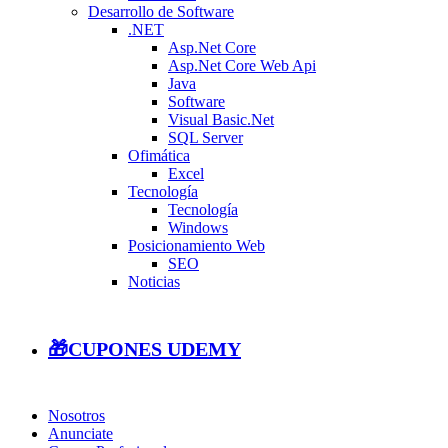
Desarrollo de Software
.NET
Asp.Net Core
Asp.Net Core Web Api
Java
Software
Visual Basic.Net
SQL Server
Ofimática
Excel
Tecnología
Tecnología
Windows
Posicionamiento Web
SEO
Noticias
🎁CUPONES UDEMY
Nosotros
Anunciate