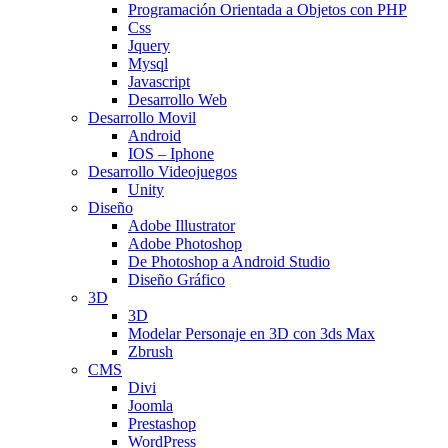
Programación Orientada a Objetos con PHP
Css
Jquery
Mysql
Javascript
Desarrollo Web
Desarrollo Movil
Android
IOS – Iphone
Desarrollo Videojuegos
Unity
Diseño
Adobe Illustrator
Adobe Photoshop
De Photoshop a Android Studio
Diseño Gráfico
3D
3D
Modelar Personaje en 3D con 3ds Max
Zbrush
CMS
Divi
Joomla
Prestashop
WordPress