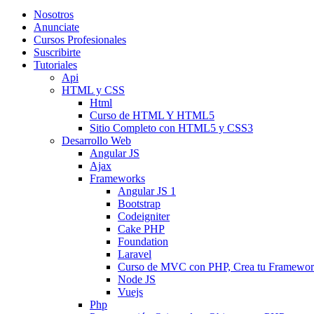
Nosotros
Anunciate
Cursos Profesionales
Suscribirte
Tutoriales
Api
HTML y CSS
Html
Curso de HTML Y HTML5
Sitio Completo con HTML5 y CSS3
Desarrollo Web
Angular JS
Ajax
Frameworks
Angular JS 1
Bootstrap
Codeigniter
Cake PHP
Foundation
Laravel
Curso de MVC con PHP, Crea tu Framewo
Node JS
Vuejs
Php