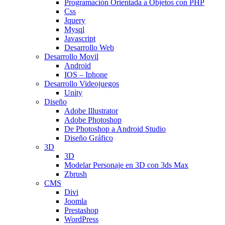
Programación Orientada a Objetos con PHP
Css
Jquery
Mysql
Javascript
Desarrollo Web
Desarrollo Movil
Android
IOS – Iphone
Desarrollo Videojuegos
Unity
Diseño
Adobe Illustrator
Adobe Photoshop
De Photoshop a Android Studio
Diseño Gráfico
3D
3D
Modelar Personaje en 3D con 3ds Max
Zbrush
CMS
Divi
Joomla
Prestashop
WordPress