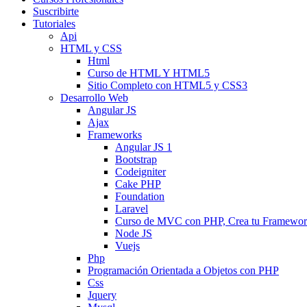
Suscribirte
Tutoriales
Api
HTML y CSS
Html
Curso de HTML Y HTML5
Sitio Completo con HTML5 y CSS3
Desarrollo Web
Angular JS
Ajax
Frameworks
Angular JS 1
Bootstrap
Codeigniter
Cake PHP
Foundation
Laravel
Curso de MVC con PHP, Crea tu Framewo
Node JS
Vuejs
Php
Programación Orientada a Objetos con PHP
Css
Jquery