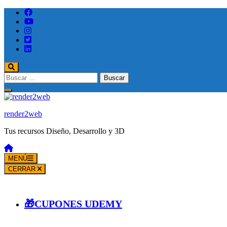
Saltar
al
contenido
(presione
Entrar)
Buscar:
render2web
Tus recursos Diseño, Desarrollo y 3D
MENÚ
CERRAR
🎁CUPONES UDEMY