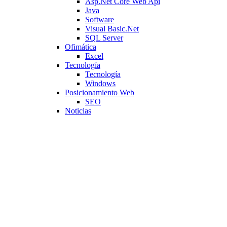
Asp.Net Core Web Api
Java
Software
Visual Basic.Net
SQL Server
Ofimática
Excel
Tecnología
Tecnología
Windows
Posicionamiento Web
SEO
Noticias