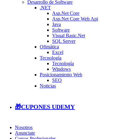
Desarrollo de Software
.NET
Asp.Net Core
Asp.Net Core Web Api
Java
Software
Visual Basic.Net
SQL Server
Ofimática
Excel
Tecnología
Tecnología
Windows
Posicionamiento Web
SEO
Noticias
🎁CUPONES UDEMY
Nosotros
Anunciate
Cursos Profesionales