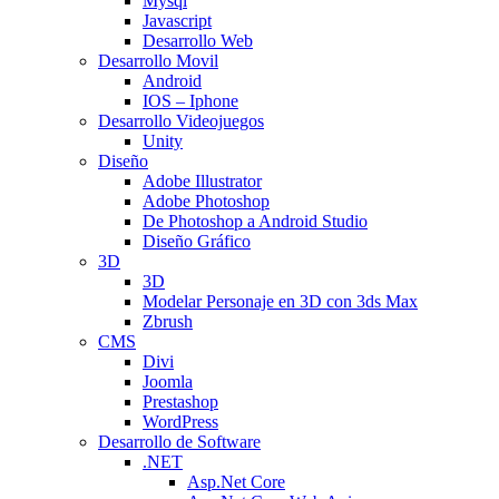
Mysql
Javascript
Desarrollo Web
Desarrollo Movil
Android
IOS – Iphone
Desarrollo Videojuegos
Unity
Diseño
Adobe Illustrator
Adobe Photoshop
De Photoshop a Android Studio
Diseño Gráfico
3D
3D
Modelar Personaje en 3D con 3ds Max
Zbrush
CMS
Divi
Joomla
Prestashop
WordPress
Desarrollo de Software
.NET
Asp.Net Core