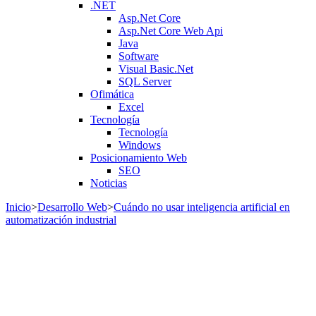
.NET
Asp.Net Core
Asp.Net Core Web Api
Java
Software
Visual Basic.Net
SQL Server
Ofimática
Excel
Tecnología
Tecnología
Windows
Posicionamiento Web
SEO
Noticias
Inicio
>
Desarrollo Web
>
Cuándo no usar inteligencia artificial en
automatización industrial