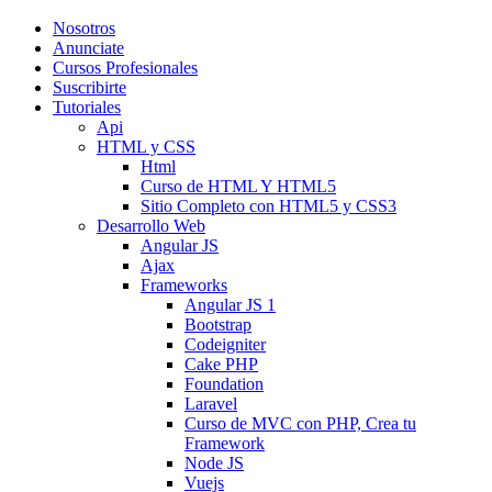
Nosotros
Anunciate
Cursos Profesionales
Suscribirte
Tutoriales
Api
HTML y CSS
Html
Curso de HTML Y HTML5
Sitio Completo con HTML5 y CSS3
Desarrollo Web
Angular JS
Ajax
Frameworks
Angular JS 1
Bootstrap
Codeigniter
Cake PHP
Foundation
Laravel
Curso de MVC con PHP, Crea tu
Framework
Node JS
Vuejs