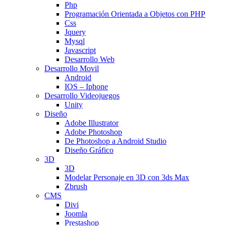
Php
Programación Orientada a Objetos con PHP
Css
Jquery
Mysql
Javascript
Desarrollo Web
Desarrollo Movil
Android
IOS – Iphone
Desarrollo Videojuegos
Unity
Diseño
Adobe Illustrator
Adobe Photoshop
De Photoshop a Android Studio
Diseño Gráfico
3D
3D
Modelar Personaje en 3D con 3ds Max
Zbrush
CMS
Divi
Joomla
Prestashop