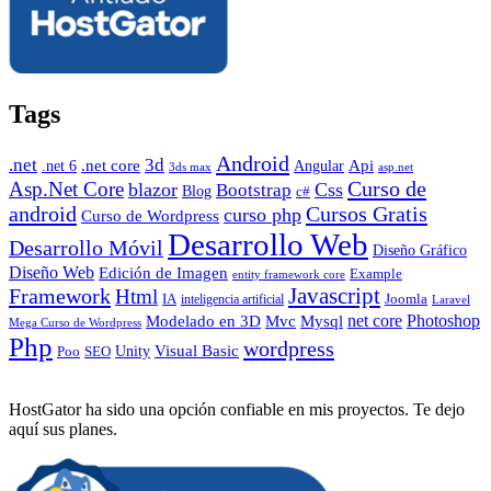
Tags
Android
.net
3d
.net core
Angular
Api
.net 6
3ds max
asp.net
Curso de
Asp.Net Core
blazor
Css
Bootstrap
Blog
c#
android
Cursos Gratis
curso php
Curso de Wordpress
Desarrollo Web
Desarrollo Móvil
Diseño Gráfico
Diseño Web
Edición de Imagen
Example
entity framework core
Javascript
Framework
Html
IA
inteligencia artificial
Joomla
Laravel
Photoshop
Mvc
Mysql
net core
Modelado en 3D
Mega Curso de Wordpress
Php
wordpress
Visual Basic
SEO
Unity
Poo
HostGator ha sido una opción confiable en mis proyectos. Te dejo
aquí sus planes.