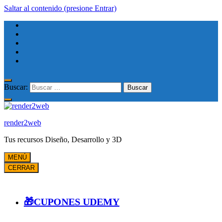
Saltar al contenido (presione Entrar)
Buscar:
render2web
Tus recursos Diseño, Desarrollo y 3D
MENÚ
CERRAR
🎁CUPONES UDEMY