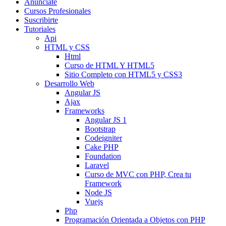
Anunciate
Cursos Profesionales
Suscribirte
Tutoriales
Api
HTML y CSS
Html
Curso de HTML Y HTML5
Sitio Completo con HTML5 y CSS3
Desarrollo Web
Angular JS
Ajax
Frameworks
Angular JS 1
Bootstrap
Codeigniter
Cake PHP
Foundation
Laravel
Curso de MVC con PHP, Crea tu
Framework
Node JS
Vuejs
Php
Programación Orientada a Objetos con PHP