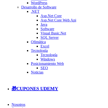
WordPress
Desarrollo de Software
.NET
Asp.Net Core
Asp.Net Core Web Api
Java
Software
Visual Basic.Net
SQL Server
Ofimática
Excel
Tecnología
Tecnología
Windows
Posicionamiento Web
SEO
Noticias
🎁CUPONES UDEMY
Nosotros