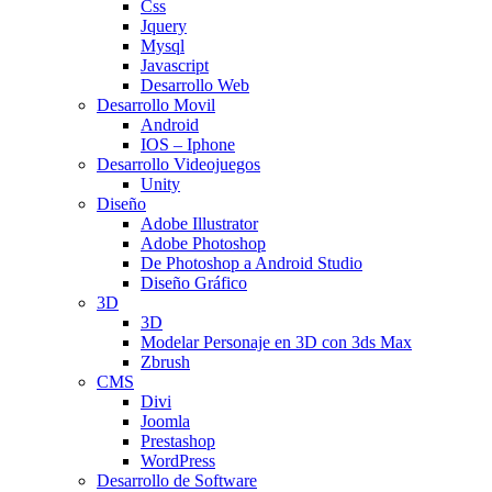
Css
Jquery
Mysql
Javascript
Desarrollo Web
Desarrollo Movil
Android
IOS – Iphone
Desarrollo Videojuegos
Unity
Diseño
Adobe Illustrator
Adobe Photoshop
De Photoshop a Android Studio
Diseño Gráfico
3D
3D
Modelar Personaje en 3D con 3ds Max
Zbrush
CMS
Divi
Joomla
Prestashop
WordPress
Desarrollo de Software