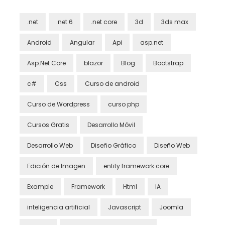
.net
.net 6
.net core
3d
3ds max
Android
Angular
Api
asp.net
Asp.Net Core
blazor
Blog
Bootstrap
c#
Css
Curso de android
Curso de Wordpress
curso php
Cursos Gratis
Desarrollo Móvil
Desarrollo Web
Diseño Gráfico
Diseño Web
Edición de Imagen
entity framework core
Example
Framework
Html
IA
inteligencia artificial
Javascript
Joomla