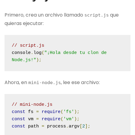
Primero, crea un archivo llamado
que
script
.
js
quieras ejecutar:
// script.js
console
.
log
(
"¡Hola desde tu clon de 
Node.js!"
);
Ahora, en
, lee ese archivo:
mini
-
node
.
js
// mini-node.js
const
 fs 
=
require
(
'fs'
);
const
 vm 
=
require
(
'vm'
);
const
 path 
=
 process
.
argv
[
2
];