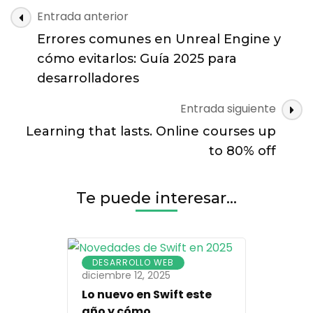
clon
Navegación
Entrada anterior
de
de
Node.js
Errores comunes en Unreal Engine y
entradas
en
cómo evitarlos: Guía 2025 para
menos
desarrolladores
de
una
Entrada siguiente
hora
(con
Learning that lasts. Online courses up
ejemplos
to 80% off
reales)
Te puede interesar...
DESARROLLO WEB
diciembre 12, 2025
Lo nuevo en Swift este
año y cómo