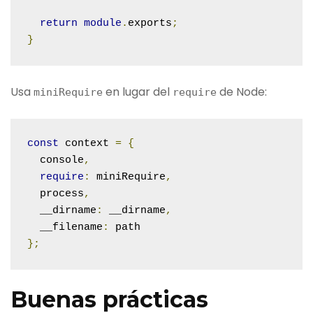
return
module
.
exports
;
}
Usa
en lugar del
de Node:
miniRequire
require
const
 context 
=
{
  console
,
require
:
 miniRequire
,
  process
,
  __dirname
:
 __dirname
,
  __filename
:
};
Buenas prácticas