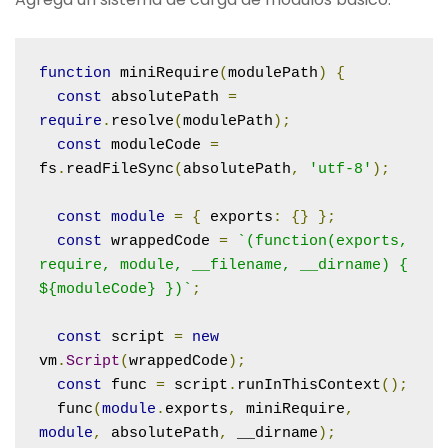
function
 miniRequire
(
modulePath
)
{
const
 absolutePath 
=
require
.
resolve
(
modulePath
);
const
 moduleCode 
=
fs
.
readFileSync
(
absolutePath
,
'utf-8'
);
const
module
=
{
 exports
:
{}
};
const
 wrappedCode 
=
`(function(exports, 
require, module, __filename, __dirname) { 
${moduleCode} })`
;
const
 script 
=
new
vm
.
Script
(
wrappedCode
);
const
 func 
=
 script
.
runInThisContext
();
  func
(
module
.
exports
,
 miniRequire
,
module
,
 absolutePath
,
 __dirname
);