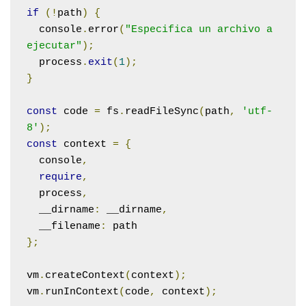
if
(!
path
)
{
  console
.
error
(
"Especifica un archivo a 
ejecutar"
);
  process
.
exit
(
1
);
}
const
 code 
=
 fs
.
readFileSync
(
path
,
'utf-
8'
);
const
 context 
=
{
  console
,
require
,
  process
,
  __dirname
:
 __dirname
,
  __filename
:
};
vm
.
createContext
(
context
);
vm
.
runInContext
(
code
,
 context
);