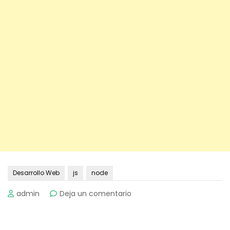
Desarrollo Web
js
node
on
admin
Deja un comentario
Cómo
crear
un