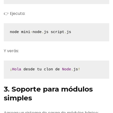
👉 Ejecuta:
node mini
-
node
.
js script
.
js
Y verás:
¡
Hola
 desde tu clon de 
Node
.
js
!
3. Soporte para módulos
simples
Agrega un sistema de carga de módulos básico: