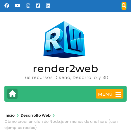
Saltar
al
contenido
(presione
Entrar)
render2web
Tus recursos Diseño, Desarrollo y 3D
MENÚ
>
>
Inicio
Desarrollo Web
Cómo crear un clon de Node.js en menos de una hora (con
ejemplos reales)