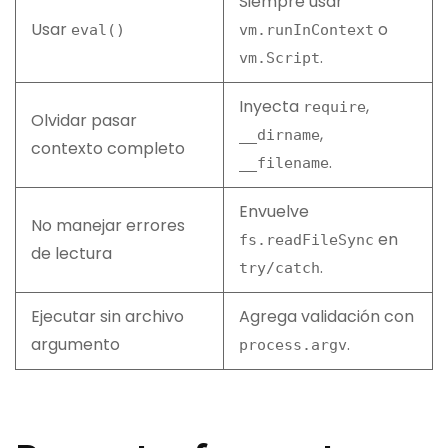
Siempre usar
Usar
o
eval
()
vm
.
runInContext
.
vm
.
Script
Inyecta
,
require
Olvidar pasar
,
__dirname
contexto completo
.
__filename
Envuelve
No manejar errores
en
fs
.
readFileSync
de lectura
.
try
/
catch
Ejecutar sin archivo
Agrega validación con
argumento
.
process
.
argv