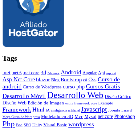
Tags
Android
.net
3d
.net core
Angular
Api
.net 6
3ds max
asp.net
Curso de
Asp.Net Core
blazor
Css
Bootstrap
Blog
c#
android
Cursos Gratis
curso php
Curso de Wordpress
Desarrollo Web
Desarrollo Móvil
Diseño Gráfico
Diseño Web
Edición de Imagen
Example
entity framework core
Javascript
Framework
Html
IA
inteligencia artificial
Joomla
Laravel
Photoshop
Mvc
Mysql
net core
Modelado en 3D
Mega Curso de Wordpress
Php
wordpress
Visual Basic
SEO
Unity
Poo