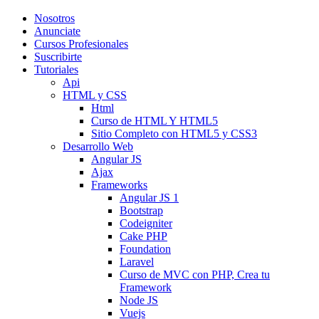
Nosotros
Anunciate
Cursos Profesionales
Suscribirte
Tutoriales
Api
HTML y CSS
Html
Curso de HTML Y HTML5
Sitio Completo con HTML5 y CSS3
Desarrollo Web
Angular JS
Ajax
Frameworks
Angular JS 1
Bootstrap
Codeigniter
Cake PHP
Foundation
Laravel
Curso de MVC con PHP, Crea tu
Framework
Node JS
Vuejs