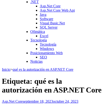
.NET
Asp.Net Core
Asp.Net Core Web Api
Java
Software
Visual Basic.Net
SQL Server
Ofimática
Excel
Tecnología
Tecnología
Windows
Posicionamiento Web
SEO
Noticias
Inicio
>
qué es la autorización en ASP.NET Core
Etiqueta:
qué es la
autorización en ASP.NET Core
Asp.Net Core
septiembre 18, 2023
octubre 24, 2023