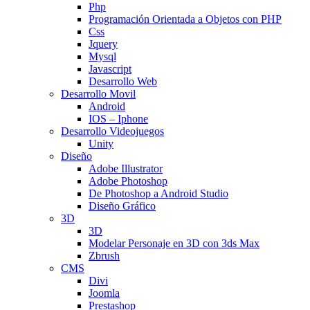
Php
Programación Orientada a Objetos con PHP
Css
Jquery
Mysql
Javascript
Desarrollo Web
Desarrollo Movil
Android
IOS – Iphone
Desarrollo Videojuegos
Unity
Diseño
Adobe Illustrator
Adobe Photoshop
De Photoshop a Android Studio
Diseño Gráfico
3D
3D
Modelar Personaje en 3D con 3ds Max
Zbrush
CMS
Divi
Joomla
Prestashop