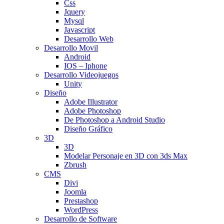
Css
Jquery
Mysql
Javascript
Desarrollo Web
Desarrollo Movil
Android
IOS – Iphone
Desarrollo Videojuegos
Unity
Diseño
Adobe Illustrator
Adobe Photoshop
De Photoshop a Android Studio
Diseño Gráfico
3D
3D
Modelar Personaje en 3D con 3ds Max
Zbrush
CMS
Divi
Joomla
Prestashop
WordPress
Desarrollo de Software