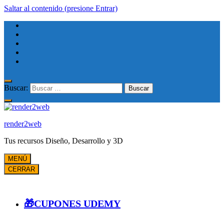
Saltar al contenido (presione Entrar)
Buscar:
render2web
Tus recursos Diseño, Desarrollo y 3D
MENÚ
CERRAR
🎁CUPONES UDEMY