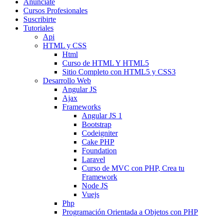
Anunciate
Cursos Profesionales
Suscribirte
Tutoriales
Api
HTML y CSS
Html
Curso de HTML Y HTML5
Sitio Completo con HTML5 y CSS3
Desarrollo Web
Angular JS
Ajax
Frameworks
Angular JS 1
Bootstrap
Codeigniter
Cake PHP
Foundation
Laravel
Curso de MVC con PHP, Crea tu
Framework
Node JS
Vuejs
Php
Programación Orientada a Objetos con PHP