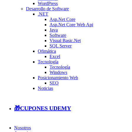
WordPress
Desarrollo de Software
.NET
Asp.Net Core
Asp.Net Core Web Api
Java
Software
Visual Basic.Net
SQL Server
Ofimática
Excel
Tecnología
Tecnología
Windows
Posicionamiento Web
SEO
Noticias
🎁CUPONES UDEMY
Nosotros