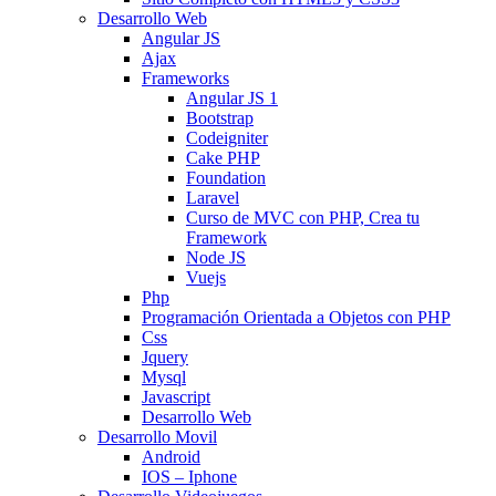
Desarrollo Web
Angular JS
Ajax
Frameworks
Angular JS 1
Bootstrap
Codeigniter
Cake PHP
Foundation
Laravel
Curso de MVC con PHP, Crea tu
Framework
Node JS
Vuejs
Php
Programación Orientada a Objetos con PHP
Css
Jquery
Mysql
Javascript
Desarrollo Web
Desarrollo Movil
Android
IOS – Iphone