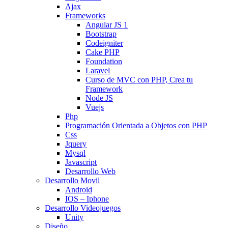
Ajax
Frameworks
Angular JS 1
Bootstrap
Codeigniter
Cake PHP
Foundation
Laravel
Curso de MVC con PHP, Crea tu
Framework
Node JS
Vuejs
Php
Programación Orientada a Objetos con PHP
Css
Jquery
Mysql
Javascript
Desarrollo Web
Desarrollo Movil
Android
IOS – Iphone
Desarrollo Videojuegos
Unity
Diseño