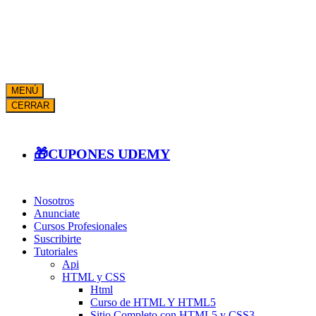
MENÚ
CERRAR
🎁CUPONES UDEMY
Nosotros
Anunciate
Cursos Profesionales
Suscribirte
Tutoriales
Api
HTML y CSS
Html
Curso de HTML Y HTML5
Sitio Completo con HTML5 y CSS3