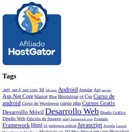
Tags
Android
.net
3d
.net core
Angular
Api
.net 6
3ds max
asp.net
Curso de
Asp.Net Core
blazor
Css
Bootstrap
Blog
c#
android
Cursos Gratis
curso php
Curso de Wordpress
Desarrollo Web
Desarrollo Móvil
Diseño Gráfico
Diseño Web
Edición de Imagen
Example
entity framework core
Javascript
Framework
Html
IA
inteligencia artificial
Joomla
Laravel
Photoshop
Mvc
Mysql
net core
Modelado en 3D