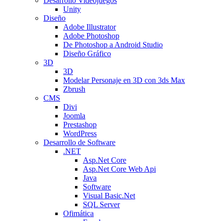
Desarrollo Videojuegos
Unity
Diseño
Adobe Illustrator
Adobe Photoshop
De Photoshop a Android Studio
Diseño Gráfico
3D
3D
Modelar Personaje en 3D con 3ds Max
Zbrush
CMS
Divi
Joomla
Prestashop
WordPress
Desarrollo de Software
.NET
Asp.Net Core
Asp.Net Core Web Api
Java
Software
Visual Basic.Net
SQL Server
Ofimática