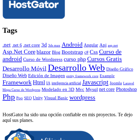
Tags
Android
.net
3d
.net core
Angular
Api
.net 6
3ds max
asp.net
Curso de
Asp.Net Core
blazor
Css
Bootstrap
Blog
c#
android
Cursos Gratis
curso php
Curso de Wordpress
Desarrollo Web
Desarrollo Móvil
Diseño Gráfico
Diseño Web
Edición de Imagen
Example
entity framework core
Javascript
Framework
Html
IA
inteligencia artificial
Joomla
Laravel
Photoshop
Mvc
Mysql
net core
Modelado en 3D
Mega Curso de Wordpress
Php
wordpress
Visual Basic
SEO
Unity
Poo
HostGator ha sido una opción confiable en mis proyectos. Te dejo
aquí sus planes.