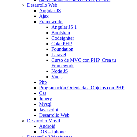
Desarrollo Web
Angular JS
Ajax
Frameworks
Angular JS 1
Bootstrap
Codeigniter
Cake PHP
Foundation
Laravel
Curso de MVC con PHP, Crea tu
Framework
Node JS
Vuejs
Php
Programación Orientada a Objetos con PHP
Css
Jquery
Mysql
Javascript
Desarrollo Web
Desarrollo Movil
Android
IOS – Iphone