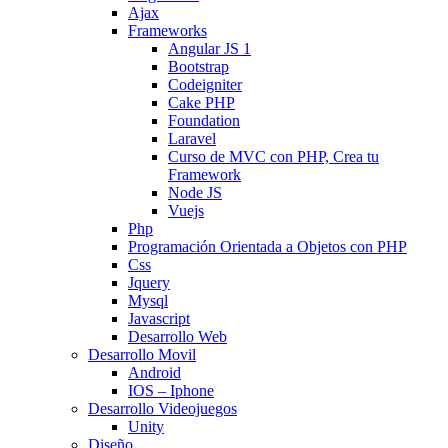
Ajax
Frameworks
Angular JS 1
Bootstrap
Codeigniter
Cake PHP
Foundation
Laravel
Curso de MVC con PHP, Crea tu
Framework
Node JS
Vuejs
Php
Programación Orientada a Objetos con PHP
Css
Jquery
Mysql
Javascript
Desarrollo Web
Desarrollo Movil
Android
IOS – Iphone
Desarrollo Videojuegos
Unity
Diseño