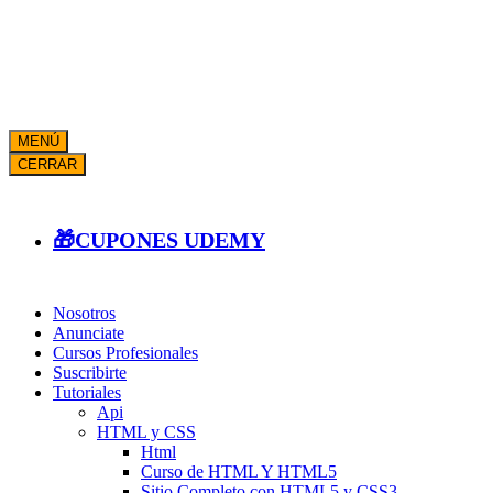
MENÚ
CERRAR
🎁CUPONES UDEMY
Nosotros
Anunciate
Cursos Profesionales
Suscribirte
Tutoriales
Api
HTML y CSS
Html
Curso de HTML Y HTML5
Sitio Completo con HTML5 y CSS3