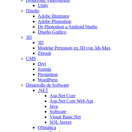
Desarrollo Videojuegos
Unity
Diseño
Adobe Illustrator
Adobe Photoshop
De Photoshop a Android Studio
Diseño Gráfico
3D
3D
Modelar Personaje en 3D con 3ds Max
Zbrush
CMS
Divi
Joomla
Prestashop
WordPress
Desarrollo de Software
.NET
Asp.Net Core
Asp.Net Core Web Api
Java
Software
Visual Basic.Net
SQL Server
Ofimática