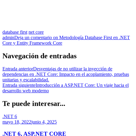
database first
net core
admin
Deja un comentario
on Metodología Database First en .NET
Core y Entity Framework Core
Navegación de entradas
Entrada anterior
Desventajas de no utilizar la inyección de
dependencias en .NET Core: Impacto en el acoplamiento, pruebas
unitarias y escalabilidad.
Entrada siguiente
Introducción a ASP.NET Core: Un viaje hacia el
desarrollo web moderno
Te puede interesar...
.NET 6
mayo 18, 2022
junio 4, 2025
.NET 6, ASP.NET CORE