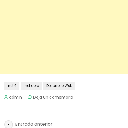
.net 6
.net core
Desarrollo Web
on
admin
Deja un comentario
Explorando
los
Tag
Helpers
Navegación
Entrada anterior
en