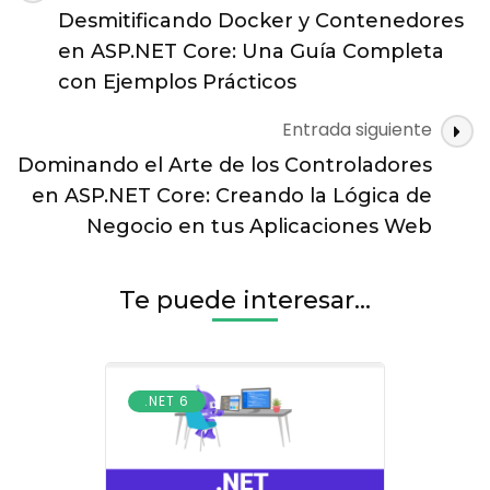
de
ASP.NET
Desmitificando Docker y Contenedores
entradas
Core:
en ASP.NET Core: Una Guía Completa
Simplificando
con Ejemplos Prácticos
la
Creación
Entrada siguiente
de
Vistas
Dominando el Arte de los Controladores
en ASP.NET Core: Creando la Lógica de
Negocio en tus Aplicaciones Web
Te puede interesar...
.NET 6