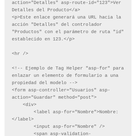
action="Detalles" asp-route-id="123">Ver 
Detalles del Producto</a>

<p>Este enlace generará una URL hacia la 
acción "Detalles" del controlador 
"Productos" con el parámetro de ruta "id" 
establecido en 123.</p>

<hr />

<!-- Ejemplo de Tag Helper "asp-for" para 
enlazar un elemento de formulario a una 
propiedad del modelo -->

<form asp-controller="Usuarios" asp-
action="Guardar" method="post">

    <div>

        <label asp-for="Nombre">Nombre:
</label>

        <input asp-for="Nombre" />

        <span asp-validation-