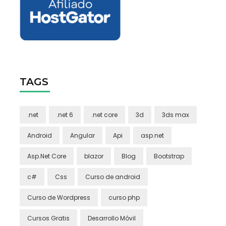
TAGS
.net
.net 6
.net core
3d
3ds max
Android
Angular
Api
asp.net
Asp.Net Core
blazor
Blog
Bootstrap
c#
Css
Curso de android
Curso de Wordpress
curso php
Cursos Gratis
Desarrollo Móvil