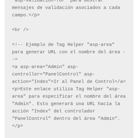
"asp-validation-for" para mostrar 
mensajes de validación asociados a cada 
campo.</p>

<hr />

<!-- Ejemplo de Tag Helper "asp-area" 
para generar URL con el nombre del área -
->

<a asp-area="Admin" asp-
controller="PanelControl" asp-
action="Index">Ir al Panel de Control</a>

<p>Este enlace utiliza Tag Helper "asp-
area" para especificar el nombre del área 
"Admin". Esto generará una URL hacia la 
acción "Index" del controlador 
"PanelControl" dentro del área "Admin".
</p>
