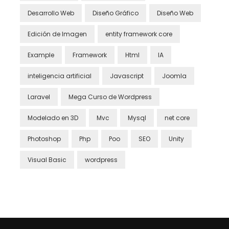
Desarrollo Web
Diseño Gráfico
Diseño Web
Edición de Imagen
entity framework core
Example
Framework
Html
IA
inteligencia artificial
Javascript
Joomla
Laravel
Mega Curso de Wordpress
Modelado en 3D
Mvc
Mysql
net core
Photoshop
Php
Poo
SEO
Unity
Visual Basic
wordpress