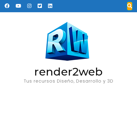
Saltar
al
contenido
(presione
Entrar)
render2web
Tus recursos Diseño, Desarrollo y 3D