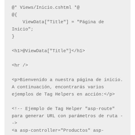
@* Views/Inicio.cshtml *@

@{

    ViewData["Title"] = "Página de 
Inicio";

}

<h1>@ViewData["Title"]</h1>

<hr />

<p>Bienvenido a nuestra página de inicio. 
A continuación, encontrarás varios 
ejemplos de Tag Helpers en acción:</p>

<!-- Ejemplo de Tag Helper "asp-route" 
para generar URL con parámetros de ruta -
->

<a asp-controller="Productos" asp-