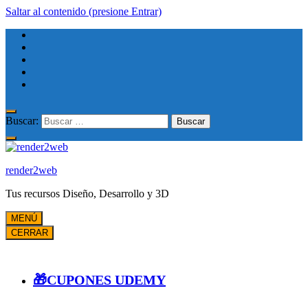
Saltar al contenido (presione Entrar)
Buscar:
render2web
Tus recursos Diseño, Desarrollo y 3D
MENÚ
CERRAR
🎁CUPONES UDEMY