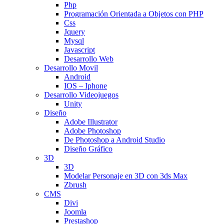
Php
Programación Orientada a Objetos con PHP
Css
Jquery
Mysql
Javascript
Desarrollo Web
Desarrollo Movil
Android
IOS – Iphone
Desarrollo Videojuegos
Unity
Diseño
Adobe Illustrator
Adobe Photoshop
De Photoshop a Android Studio
Diseño Gráfico
3D
3D
Modelar Personaje en 3D con 3ds Max
Zbrush
CMS
Divi
Joomla
Prestashop