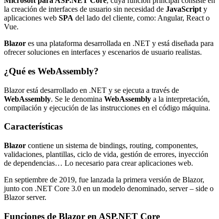
Microsoft para ASP.NET
Core
, cuya función principal consiste en
la creación de interfaces de usuario sin necesidad de
JavaScript
y
aplicaciones web
SPA
del lado del cliente, como: Angular, React o
Vue.
Blazor
es una plataforma desarrollada en .NET y está diseñada para
ofrecer soluciones en interfaces y escenarios de usuario realistas.
¿Qué es WebAssembly?
Blazor está desarrollado en .NET y se ejecuta a través de
WebAssembly
. Se le denomina
WebAssembly
a la interpretación,
compilación y ejecución de las instrucciones en el código máquina.
Características
Blazor
contiene un sistema de bindings, routing, componentes,
validaciones, plantillas, ciclo de vida, gestión de errores, inyección
de dependencias… Lo necesario para crear aplicaciones web.
En septiembre de 2019, fue lanzada la primera versión de Blazor,
junto con .NET Core 3.0 en un modelo denominado, server – side o
Blazor server.
Funciones de Blazor en ASP.NET Core