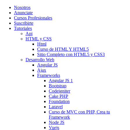
Nosotros
Anunciate
Cursos Profesionales
Suscribirte
Tutoriales
Api
HTML y CSS
Html
Curso de HTML Y HTML5
Sitio Completo con HTML5 y CSS3
Desarrollo Web
Angular JS
Ajax
Frameworks
Angular JS 1
Bootstrap
Codeigniter
Cake PHP
Foundation
Laravel
Curso de MVC con PHP, Crea tu
Framework
Node JS
Vuejs