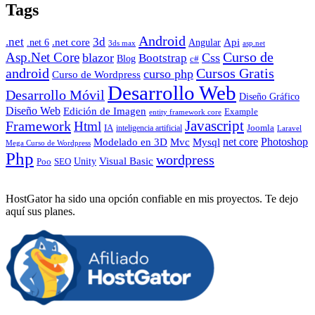
Tags
Android
.net
3d
.net core
Angular
Api
.net 6
3ds max
asp.net
Curso de
Asp.Net Core
blazor
Css
Bootstrap
Blog
c#
android
Cursos Gratis
curso php
Curso de Wordpress
Desarrollo Web
Desarrollo Móvil
Diseño Gráfico
Diseño Web
Edición de Imagen
Example
entity framework core
Javascript
Framework
Html
IA
inteligencia artificial
Joomla
Laravel
Photoshop
Mvc
Mysql
net core
Modelado en 3D
Mega Curso de Wordpress
Php
wordpress
Visual Basic
SEO
Unity
Poo
HostGator ha sido una opción confiable en mis proyectos. Te dejo
aquí sus planes.