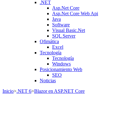
.NET
Asp.Net Core
Asp.Net Core Web Api
Java
Software
Visual Basic.Net
SQL Server
Ofimática
Excel
Tecnología
Tecnología
Windows
Posicionamiento Web
SEO
Noticias
Inicio
>
.NET 6
>
Blazor en ASP.NET Core