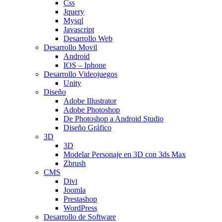
Css
Jquery
Mysql
Javascript
Desarrollo Web
Desarrollo Movil
Android
IOS – Iphone
Desarrollo Videojuegos
Unity
Diseño
Adobe Illustrator
Adobe Photoshop
De Photoshop a Android Studio
Diseño Gráfico
3D
3D
Modelar Personaje en 3D con 3ds Max
Zbrush
CMS
Divi
Joomla
Prestashop
WordPress
Desarrollo de Software