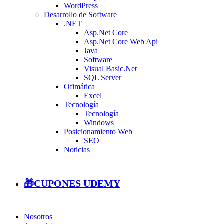
WordPress
Desarrollo de Software
.NET
Asp.Net Core
Asp.Net Core Web Api
Java
Software
Visual Basic.Net
SQL Server
Ofimática
Excel
Tecnología
Tecnología
Windows
Posicionamiento Web
SEO
Noticias
🎁CUPONES UDEMY
Nosotros