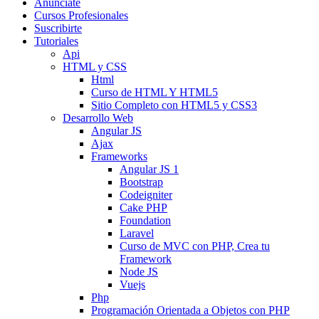
Anunciate
Cursos Profesionales
Suscribirte
Tutoriales
Api
HTML y CSS
Html
Curso de HTML Y HTML5
Sitio Completo con HTML5 y CSS3
Desarrollo Web
Angular JS
Ajax
Frameworks
Angular JS 1
Bootstrap
Codeigniter
Cake PHP
Foundation
Laravel
Curso de MVC con PHP, Crea tu
Framework
Node JS
Vuejs
Php
Programación Orientada a Objetos con PHP