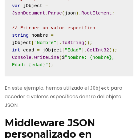
var
 jObject 
=
JsonDocument
.
Parse
(
json
).
RootElement
;
// Extraer un valor específico
string
 nombre 
=
jObject
[
"Nombre"
].
ToString
();
int
 edad 
=
 jObject
[
"Edad"
].
GetInt32
();
Console
.
WriteLine
(
$
"Nombre: {nombre}, 
Edad: {edad}"
);
En este ejemplo, hemos utilizado el
para
JObject
acceder a valores específicos dentro del objeto
JSON.
Middleware JSON
personalizado en