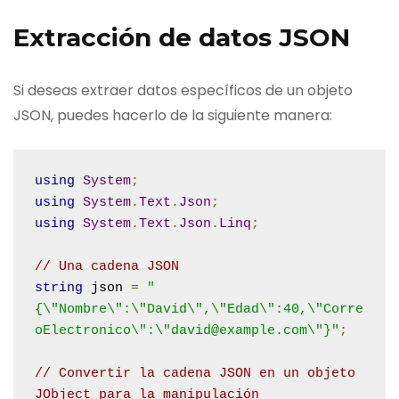
Extracción de datos JSON
Si deseas extraer datos específicos de un objeto
JSON, puedes hacerlo de la siguiente manera:
using
System
;
using
System
.
Text
.
Json
;
using
System
.
Text
.
Json
.
Linq
;
// Una cadena JSON
string
 json 
=
"
{\"Nombre\":\"David\",\"Edad\":40,\"Corre
oElectronico\":\"david@example.com\"}"
;
// Convertir la cadena JSON en un objeto 
JObject para la manipulación