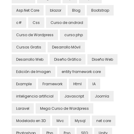
Asp.Net Core
blazor
Blog
Bootstrap
c#
Css
Curso de android
Curso de Wordpress
curso php
Cursos Gratis
Desarrollo Móvil
Desarrollo Web
Diseño Gráfico
Diseño Web
Edición de Imagen
entity framework core
Example
Framework
Html
IA
inteligencia artificial
Javascript
Joomla
Laravel
Mega Curso de Wordpress
Modelado en 3D
Mvc
Mysql
net core
Photoshop
Php
Poo
SEO
Unity