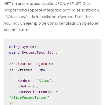
.NET en una representación JSON. ASP.NET Core
proporciona soporte integrado para la serialización
JSON a través de la biblioteca
.
System
.
Text
.
Json
Aquí hay un ejemplo de cómo serializar un objeto en
ASP.NET Core:
using
System
;
using
System
.
Text
.
Json
;
// Crear un objeto C#
var
 persona 
=
new
{
Nombre
=
"Alice"
,
Edad
=
25
,
CorreoElectronico
=
"alice@example.com"
};