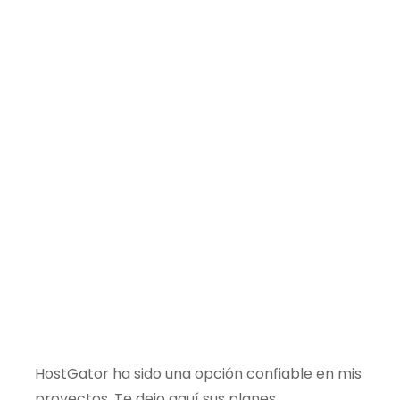
HostGator ha sido una opción confiable en mis
proyectos. Te dejo aquí sus planes.