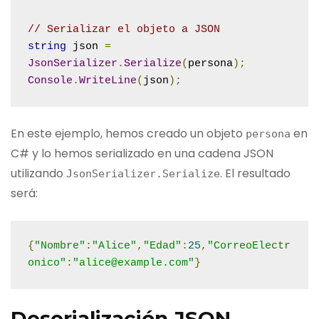
// Serializar el objeto a JSON
string
 json 
=
JsonSerializer
.
Serialize
(
persona
);
Console
.
WriteLine
(
json
);
En este ejemplo, hemos creado un objeto
en
persona
C# y lo hemos serializado en una cadena JSON
utilizando
. El resultado
JsonSerializer
.
Serialize
será:
{
"Nombre"
:
"Alice"
,
"Edad"
:
25
,
"CorreoElectr
onico"
:
"alice@example.com"
}
Deserialización JSON