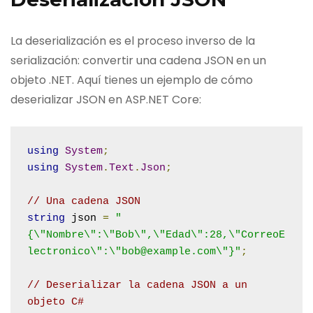
La deserialización es el proceso inverso de la
serialización: convertir una cadena JSON en un
objeto .NET. Aquí tienes un ejemplo de cómo
deserializar JSON en ASP.NET Core:
using
System
;
using
System
.
Text
.
Json
;
// Una cadena JSON
string
 json 
=
"
{\"Nombre\":\"Bob\",\"Edad\":28,\"CorreoE
lectronico\":\"bob@example.com\"}"
;
// Deserializar la cadena JSON a un 
objeto C#