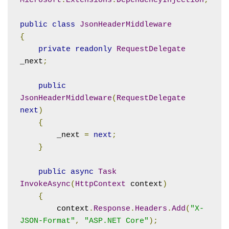
Microsoft
.
Extensions
.
DependencyInjection
;
public
class
JsonHeaderMiddleware
{
private
readonly
RequestDelegate
_next
;
public
JsonHeaderMiddleware
(
RequestDelegate
next
)
{
        _next 
=
next
;
}
public
async
Task
InvokeAsync
(
HttpContext
 context
)
{
        context
.
Response
.
Headers
.
Add
(
"X-
JSON-Format"
,
"ASP.NET Core"
);