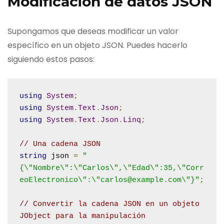
Modificación de datos JSON
Supongamos que deseas modificar un valor
específico en un objeto JSON. Puedes hacerlo
siguiendo estos pasos:
using
System
;
using
System
.
Text
.
Json
;
using
System
.
Text
.
Json
.
Linq
;
// Una cadena JSON
string
 json 
=
"
{\"Nombre\":\"Carlos\",\"Edad\":35,\"Corr
eoElectronico\":\"carlos@example.com\"}"
;
// Convertir la cadena JSON en un objeto 
JObject para la manipulación