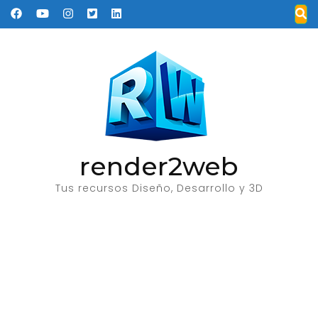
Saltar
al
contenido
(presione
Entrar)
render2web
Tus recursos Diseño, Desarrollo y 3D