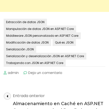
Extracción de datos JSON
Manipulación de datos JSON en ASP.NET Core
Middleware JSON personalizado en ASP.NET Core
Modificación de datos JSON
Qué es JSON
Serialización JSON
Serialización y deserialización JSON en ASP.NET Core
Trabajando con JSON en ASP.NET Core
on
admin
Deja un comentario
Trabajando
con
JSON
en
Navegación
Entrada anterior
ASP.NET
de
Core:
Almacenamiento en Caché en ASP.NET
Una