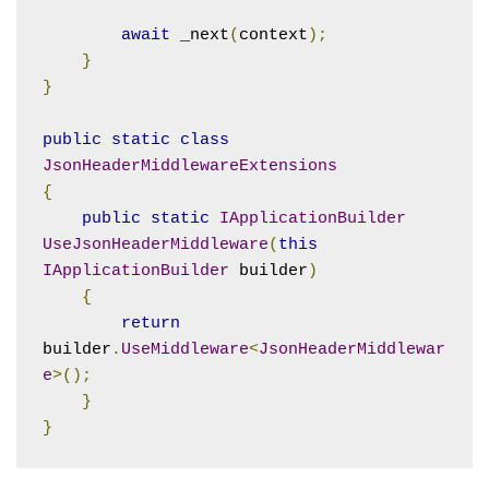
await
 _next
(
context
);
}
}
public
static
class
JsonHeaderMiddlewareExtensions
{
public
static
IApplicationBuilder
UseJsonHeaderMiddleware
(
this
IApplicationBuilder
 builder
)
{
return
builder
.
UseMiddleware
<
JsonHeaderMiddlewar
e
>();
}
}