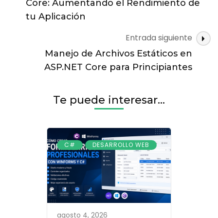
entradas
Core: Aumentando el Rendimiento de
guía
tu Aplicación
completa
Entrada siguiente
Manejo de Archivos Estáticos en
ASP.NET Core para Principiantes
Te puede interesar...
,
C#
DESARROLLO WEB
agosto 4, 2026