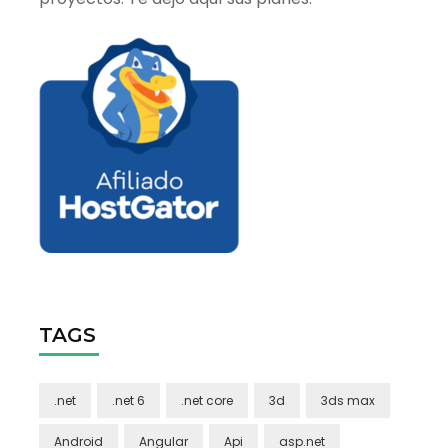
TAGS
.net
.net 6
.net core
3d
3ds max
Android
Angular
Api
asp.net