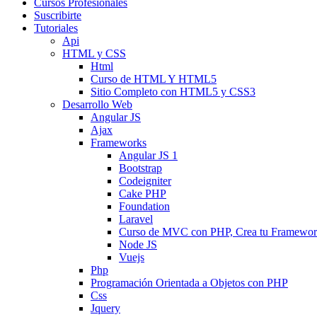
Cursos Profesionales
Suscribirte
Tutoriales
Api
HTML y CSS
Html
Curso de HTML Y HTML5
Sitio Completo con HTML5 y CSS3
Desarrollo Web
Angular JS
Ajax
Frameworks
Angular JS 1
Bootstrap
Codeigniter
Cake PHP
Foundation
Laravel
Curso de MVC con PHP, Crea tu Framewo
Node JS
Vuejs
Php
Programación Orientada a Objetos con PHP
Css
Jquery