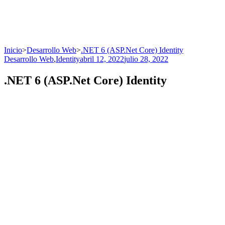
Inicio
>
Desarrollo Web
>
.NET 6 (ASP.Net Core) Identity
Desarrollo Web
,
Identity
abril 12, 2022
julio 28, 2022
.NET 6 (ASP.Net Core) Identity