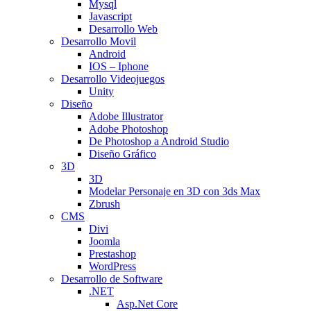
Mysql
Javascript
Desarrollo Web
Desarrollo Movil
Android
IOS – Iphone
Desarrollo Videojuegos
Unity
Diseño
Adobe Illustrator
Adobe Photoshop
De Photoshop a Android Studio
Diseño Gráfico
3D
3D
Modelar Personaje en 3D con 3ds Max
Zbrush
CMS
Divi
Joomla
Prestashop
WordPress
Desarrollo de Software
.NET
Asp.Net Core