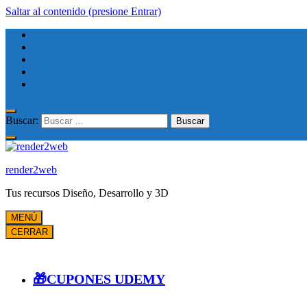
Saltar al contenido (presione Entrar)
Buscar:
render2web
Tus recursos Diseño, Desarrollo y 3D
MENÚ
CERRAR
🎁CUPONES UDEMY