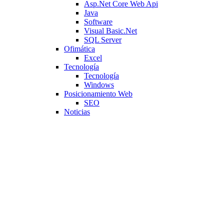
Asp.Net Core Web Api
Java
Software
Visual Basic.Net
SQL Server
Ofimática
Excel
Tecnología
Tecnología
Windows
Posicionamiento Web
SEO
Noticias