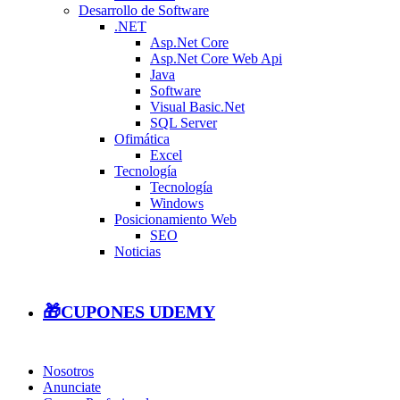
Desarrollo de Software
.NET
Asp.Net Core
Asp.Net Core Web Api
Java
Software
Visual Basic.Net
SQL Server
Ofimática
Excel
Tecnología
Tecnología
Windows
Posicionamiento Web
SEO
Noticias
🎁CUPONES UDEMY
Nosotros
Anunciate