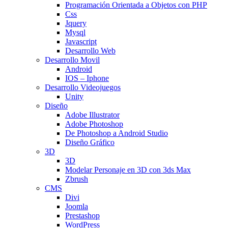
Programación Orientada a Objetos con PHP
Css
Jquery
Mysql
Javascript
Desarrollo Web
Desarrollo Movil
Android
IOS – Iphone
Desarrollo Videojuegos
Unity
Diseño
Adobe Illustrator
Adobe Photoshop
De Photoshop a Android Studio
Diseño Gráfico
3D
3D
Modelar Personaje en 3D con 3ds Max
Zbrush
CMS
Divi
Joomla
Prestashop
WordPress