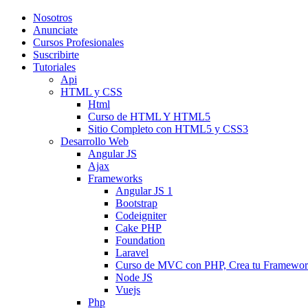
Nosotros
Anunciate
Cursos Profesionales
Suscribirte
Tutoriales
Api
HTML y CSS
Html
Curso de HTML Y HTML5
Sitio Completo con HTML5 y CSS3
Desarrollo Web
Angular JS
Ajax
Frameworks
Angular JS 1
Bootstrap
Codeigniter
Cake PHP
Foundation
Laravel
Curso de MVC con PHP, Crea tu Framewo
Node JS
Vuejs
Php