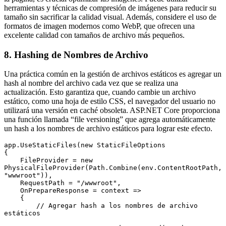
herramientas y técnicas de compresión de imágenes para reducir su
tamaño sin sacrificar la calidad visual. Además, considere el uso de
formatos de imagen modernos como WebP, que ofrecen una
excelente calidad con tamaños de archivo más pequeños.
8. Hashing de Nombres de Archivo
Una práctica común en la gestión de archivos estáticos es agregar un
hash al nombre del archivo cada vez que se realiza una
actualización. Esto garantiza que, cuando cambie un archivo
estático, como una hoja de estilo CSS, el navegador del usuario no
utilizará una versión en caché obsoleta. ASP.NET Core proporciona
una función llamada “file versioning” que agrega automáticamente
un hash a los nombres de archivo estáticos para lograr este efecto.
app.UseStaticFiles(new StaticFileOptions

{

    FileProvider = new 
PhysicalFileProvider(Path.Combine(env.ContentRootPath, 
"wwwroot")),

    RequestPath = "/wwwroot",

    OnPrepareResponse = context =>

    {

        // Agregar hash a los nombres de archivo 
estáticos
