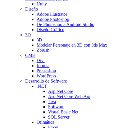
Unity
Diseño
Adobe Illustrator
Adobe Photoshop
De Photoshop a Android Studio
Diseño Gráfico
3D
3D
Modelar Personaje en 3D con 3ds Max
Zbrush
CMS
Divi
Joomla
Prestashop
WordPress
Desarrollo de Software
.NET
Asp.Net Core
Asp.Net Core Web Api
Java
Software
Visual Basic.Net
SQL Server
Ofimática
Excel