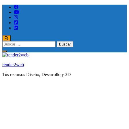
Saltar
al
contenido
(presione
Entrar)
Buscar:
render2web
Tus recursos Diseño, Desarrollo y 3D