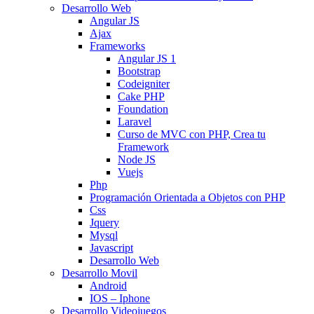
Desarrollo Web
Angular JS
Ajax
Frameworks
Angular JS 1
Bootstrap
Codeigniter
Cake PHP
Foundation
Laravel
Curso de MVC con PHP, Crea tu
Framework
Node JS
Vuejs
Php
Programación Orientada a Objetos con PHP
Css
Jquery
Mysql
Javascript
Desarrollo Web
Desarrollo Movil
Android
IOS – Iphone
Desarrollo Videojuegos