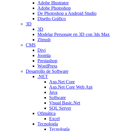
Adobe Illustrator
Adobe Photoshop
De Photoshop a Android Studio
Diseño Gráfico
3D
3D
Modelar Personaje en 3D con 3ds Max
Zbrush
CMS
Divi
Joomla
Prestashop
WordPress
Desarrollo de Software
.NET
Asp.Net Core
Asp.Net Core Web Api
Java
Software
Visual Basic.Net
SQL Server
Ofimática
Excel
Tecnología
Tecnología