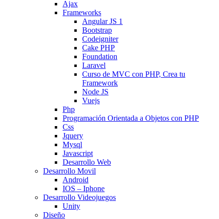
Ajax
Frameworks
Angular JS 1
Bootstrap
Codeigniter
Cake PHP
Foundation
Laravel
Curso de MVC con PHP, Crea tu
Framework
Node JS
Vuejs
Php
Programación Orientada a Objetos con PHP
Css
Jquery
Mysql
Javascript
Desarrollo Web
Desarrollo Movil
Android
IOS – Iphone
Desarrollo Videojuegos
Unity
Diseño