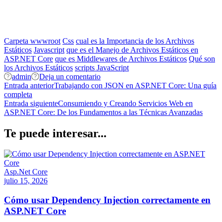
Carpeta wwwroot
Css
cual es la Importancia de los Archivos
Estáticos
Javascript
que es el Manejo de Archivos Estáticos en
ASP.NET Core
que es Middlewares de Archivos Estáticos
Qué son
los Archivos Estáticos
scripts JavaScript
on
admin
Deja un comentario
Navegación
Manejo
Entrada anterior
Trabajando con JSON en ASP.NET Core: Una guía
de
completa
de
Archivos
Entrada siguiente
Consumiendo y Creando Servicios Web en
entradas
Estáticos
ASP.NET Core: De los Fundamentos a las Técnicas Avanzadas
en
ASP.NET
Te puede interesar...
Core
para
Principiantes
Asp.Net Core
julio 15, 2026
Cómo usar Dependency Injection correctamente en
ASP.NET Core