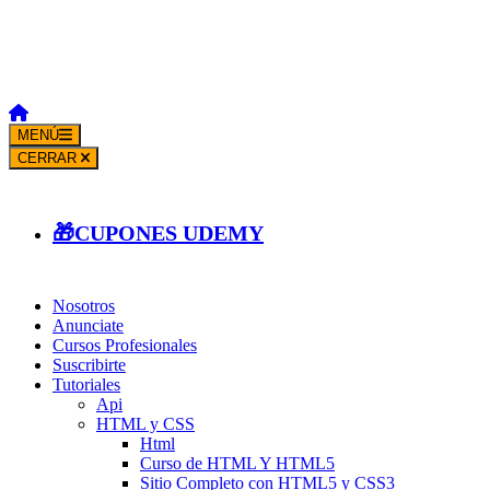
MENÚ
CERRAR
🎁CUPONES UDEMY
Nosotros
Anunciate
Cursos Profesionales
Suscribirte
Tutoriales
Api
HTML y CSS
Html
Curso de HTML Y HTML5
Sitio Completo con HTML5 y CSS3