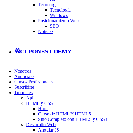
Tecnología
Tecnología
Windows
Posicionamiento Web
SEO
Noticias
🎁CUPONES UDEMY
Nosotros
Anunciate
Cursos Profesionales
Suscribirte
Tutoriales
Api
HTML y CSS
Html
Curso de HTML Y HTML5
Sitio Completo con HTML5 y CSS3
Desarrollo Web
Angular JS