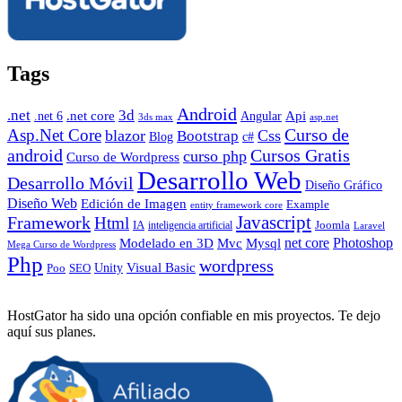
Tags
Android
.net
3d
.net core
Angular
Api
.net 6
3ds max
asp.net
Curso de
Asp.Net Core
blazor
Css
Bootstrap
Blog
c#
android
Cursos Gratis
curso php
Curso de Wordpress
Desarrollo Web
Desarrollo Móvil
Diseño Gráfico
Diseño Web
Edición de Imagen
Example
entity framework core
Javascript
Framework
Html
IA
inteligencia artificial
Joomla
Laravel
Photoshop
Mvc
Mysql
net core
Modelado en 3D
Mega Curso de Wordpress
Php
wordpress
Visual Basic
SEO
Unity
Poo
HostGator ha sido una opción confiable en mis proyectos. Te dejo
aquí sus planes.