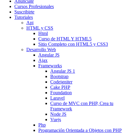
Anunciate
Cursos Profesionales
Suscribirte
Tutoriales
Api
HTML y CSS
Html
Curso de HTML Y HTML5
Sitio Completo con HTML5 y CSS3
Desarrollo Web
Angular JS
Ajax
Frameworks
Angular JS 1
Bootstrap
Codeigniter
Cake PHP
Foundation
Laravel
Curso de MVC con PHP, Crea tu
Framework
Node JS
Vuejs
Php
Programación Orientada a Objetos con PHP