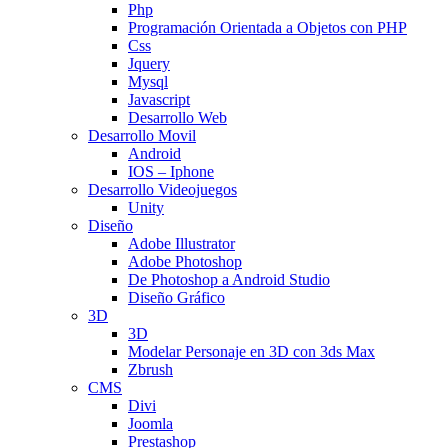
Php
Programación Orientada a Objetos con PHP
Css
Jquery
Mysql
Javascript
Desarrollo Web
Desarrollo Movil
Android
IOS – Iphone
Desarrollo Videojuegos
Unity
Diseño
Adobe Illustrator
Adobe Photoshop
De Photoshop a Android Studio
Diseño Gráfico
3D
3D
Modelar Personaje en 3D con 3ds Max
Zbrush
CMS
Divi
Joomla
Prestashop