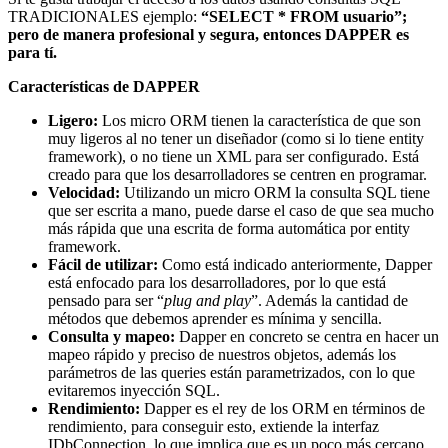
TRADICIONALES ejemplo:
“SELECT * FROM usuario”;
pero de manera profesional y segura, entonces DAPPER es
para tí.
Características de DAPPER
Ligero:
Los micro ORM tienen la característica de que son
muy ligeros al no tener un diseñador (como si lo tiene entity
framework), o no tiene un XML para ser configurado. Está
creado para que los desarrolladores se centren en programar.
Velocidad:
Utilizando un micro ORM la consulta SQL tiene
que ser escrita a mano, puede darse el caso de que sea mucho
más rápida que una escrita de forma automática por entity
framework.
Fácil de utilizar:
Como está indicado anteriormente, Dapper
está enfocado para los desarrolladores, por lo que está
pensado para ser “
plug and play
”. Además la cantidad de
métodos que debemos aprender es mínima y sencilla.
Consulta y mapeo:
Dapper en concreto se centra en hacer un
mapeo rápido y preciso de nuestros objetos, además los
parámetros de las queries están parametrizados, con lo que
evitaremos inyección SQL.
Rendimiento:
Dapper es el rey de los ORM en términos de
rendimiento, para conseguir esto, extiende la interfaz
IDbConnection, lo que implica que es un poco más cercano