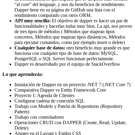
“al core” del lenguaje, y nos da beneficios de rendimiento.
Dapper tiene en su página de GitHub una lista con el
rendimiento comparado con otros ORM.
API muy sencilla:
El objetivo de dapper es hacer un par de
funcionalidades y hacerlas todas muy bien. La api, nos provee
de tres tipos de métodos ( Métodos que mapean tipos
concretos, Métodos que mapean tipos dinámicos, Métodos
para ejecutar comandos, como por ejemplo insert o delete)
Cualquier base de datos:
otro beneficio muy grande es que
funciona con cualquier tipo de base de datos: MySQL,
PostgreSQL o SQL Server funcionan perfectamente.
Dapper es desarrollado por el equipo de StackOverflow
Lo que aprenderás:
Instalación de Dapper en un proyecto .NET 7 (.NET Core 7)
Comparativa Dapper vs Entity Framework Core
Proyecto 1: Agenda de Clientes
Configurar cadena de conexión SQL
Trabajo con Modelo y Patrón de Repositorio (Repository
Pattern)
Trabajo con controladores
Operaciones CRUD con DAPPER (Create, Read, Update,
Delete)
Ajustes en el Layout y Estilos CSS