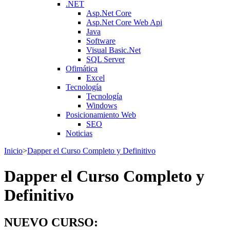
.NET
Asp.Net Core
Asp.Net Core Web Api
Java
Software
Visual Basic.Net
SQL Server
Ofimática
Excel
Tecnología
Tecnología
Windows
Posicionamiento Web
SEO
Noticias
Inicio
>
Dapper el Curso Completo y Definitivo
Dapper el Curso Completo y
Definitivo
NUEVO CURSO: