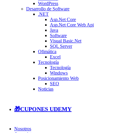
WordPress
Desarrollo de Software
.NET
Asp.Net Core
Asp.Net Core Web Api
Java
Software
Visual Basic.Net
SQL Server
Ofimática
Excel
Tecnología
Tecnología
Windows
Posicionamiento Web
SEO
Noticias
🎁CUPONES UDEMY
Nosotros