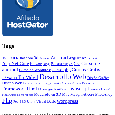
Tags
Android
.net
3d
.net core
Angular
Api
.net 6
3ds max
asp.net
Curso de
Asp.Net Core
blazor
Css
Bootstrap
Blog
c#
android
Cursos Gratis
curso php
Curso de Wordpress
Desarrollo Web
Desarrollo Móvil
Diseño Gráfico
Diseño Web
Edición de Imagen
Example
entity framework core
Javascript
Framework
Html
IA
inteligencia artificial
Joomla
Laravel
Photoshop
Mvc
Mysql
net core
Modelado en 3D
Mega Curso de Wordpress
Php
wordpress
Visual Basic
SEO
Unity
Poo