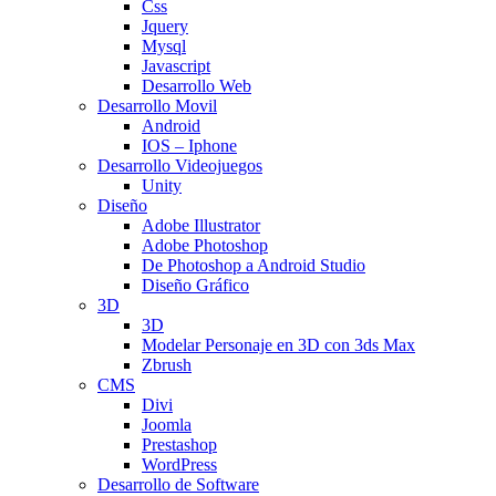
Css
Jquery
Mysql
Javascript
Desarrollo Web
Desarrollo Movil
Android
IOS – Iphone
Desarrollo Videojuegos
Unity
Diseño
Adobe Illustrator
Adobe Photoshop
De Photoshop a Android Studio
Diseño Gráfico
3D
3D
Modelar Personaje en 3D con 3ds Max
Zbrush
CMS
Divi
Joomla
Prestashop
WordPress
Desarrollo de Software