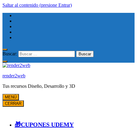
Saltar al contenido (presione Entrar)
Buscar:
render2web
Tus recursos Diseño, Desarrollo y 3D
MENÚ
CERRAR
🎁CUPONES UDEMY