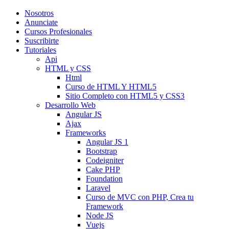
Nosotros
Anunciate
Cursos Profesionales
Suscribirte
Tutoriales
Api
HTML y CSS
Html
Curso de HTML Y HTML5
Sitio Completo con HTML5 y CSS3
Desarrollo Web
Angular JS
Ajax
Frameworks
Angular JS 1
Bootstrap
Codeigniter
Cake PHP
Foundation
Laravel
Curso de MVC con PHP, Crea tu
Framework
Node JS
Vuejs