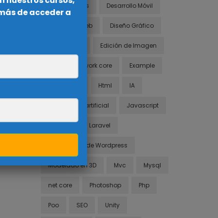
n nuestros cursos,
Cursos Gratis
Desarrollo Móvil
emás de acceder a
Desarrollo Web
Diseño Gráfico
Diseño Web
Edición de Imagen
entity framework core
Example
Framework
Html
IA
inteligencia artificial
Javascript
Joomla
Laravel
Mega Curso de Wordpress
Modelado en 3D
Mvc
Mysql
net core
Photoshop
Php
Poo
SEO
Unity