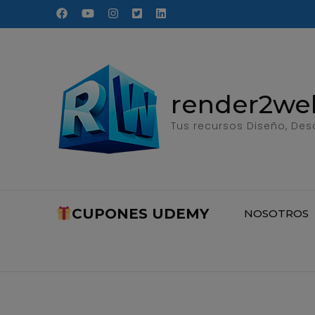
Saltar
al
contenido
(presione
Entrar)
render2we
Tus recursos Diseño, Desa
CUPONES UDEMY
NOSOTROS