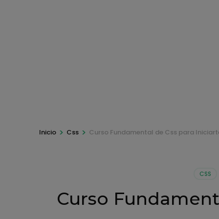
>
>
Inicio
Css
Curso Fundamental de Css para Iniciart
CSS
Curso Fundamental