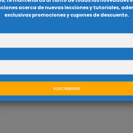
ros, te mantendrás al tanto de todas las novedades e
ermine el estilo del documento HTML.
caciones acerca de nuevas lecciones y tutoriales, ad
exclusivas promociones y cupones de descuento.
no ingresado en un documento HTML (<Style>); este
 web.
 dentro de una etiqueta HTML, con el objetivo de cambiar
ágina web.
SUSCRIBIRSE
.