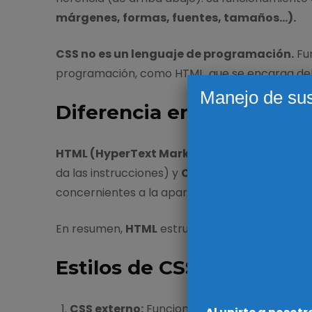
márgenes, formas, fuentes, tamaños…).
CSS no es un lenguaje de programación.
Fun
programación, como HTML, que se encarga del 
Manejo de sus
Diferencia entre HTML Y
HTML (HyperText Markup Language),
es el 
da las instrucciones) y
CSS
es el encargado del
concernientes a la apariencia visual de un sitio
En resumen,
HTML
estructura el contenido de u
Estilos de CSS:
CSS externo:
Funciona, con un archivo enla