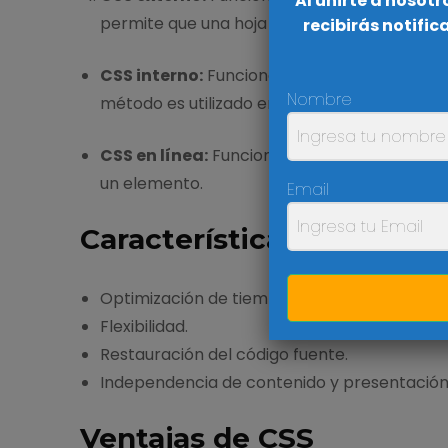
Al unirte a nosot
permite que una hoja de estilo externa, det
recibirás notifi
CSS interno:
Funciona, con un código inter
Nombre
método es utilizado en pequeños proyectos
CSS en línea:
Funciona, ubicándose en línea
un elemento.
Email
Características de CSS
Optimización de tiempos de carga de una p
Flexibilidad.
Restauración del código fuente.
Independencia de contenido y presentación
Ventajas de CSS