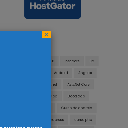
×
TAGS
.net
.net 6
.net core
3d
3ds max
Android
Angular
Api
asp.net
Asp.Net Core
blazor
Blog
Bootstrap
c#
Css
Curso de android
Curso de Wordpress
curso php
,