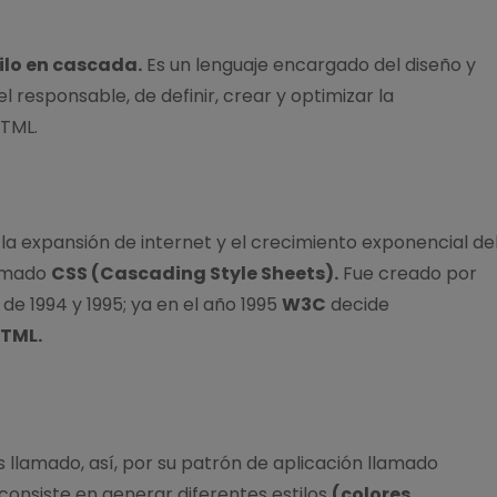
ilo en cascada.
Es un lenguaje encargado del diseño y
l responsable, de definir, crear y optimizar la
TML.
, la expansión de internet y el crecimiento exponencial de
lamado
CSS (Cascading Style Sheets).
Fue creado por
 de 1994 y 1995; ya en el año 1995
W3C
decide
TML.
es llamado, así, por su patrón de aplicación llamado
consiste en generar diferentes estilos
(colores,