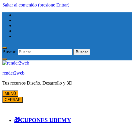
Saltar al contenido (presione Entrar)
Buscar:
render2web
Tus recursos Diseño, Desarrollo y 3D
MENÚ
CERRAR
🎁CUPONES UDEMY