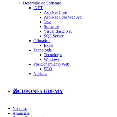
Desarrollo de Software
.NET
Asp.Net Core
Asp.Net Core Web Api
Java
Software
Visual Basic.Net
SQL Server
Ofimática
Excel
Tecnología
Tecnología
Windows
Posicionamiento Web
SEO
Noticias
🎁CUPONES UDEMY
Nosotros
Anunciate