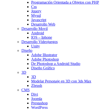
Programación Orientada a Objetos con PHP
Css
Jquery
Mysql
Javascript
Desarrollo Web
Desarrollo Movil
Android
IOS – Iphone
Desarrollo Videojuegos
Unity
Diseño
Adobe Illustrator
Adobe Photoshop
De Photoshop a Android Studio
Diseño Gráfico
3D
3D
Modelar Personaje en 3D con 3ds Max
Zbrush
CMS
Divi
Joomla
Prestashop
WordPress