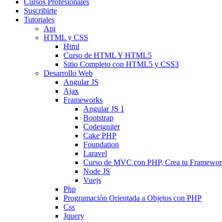
Cursos Profesionales
Suscribirte
Tutoriales
Api
HTML y CSS
Html
Curso de HTML Y HTML5
Sitio Completo con HTML5 y CSS3
Desarrollo Web
Angular JS
Ajax
Frameworks
Angular JS 1
Bootstrap
Codeigniter
Cake PHP
Foundation
Laravel
Curso de MVC con PHP, Crea tu Framewo
Node JS
Vuejs
Php
Programación Orientada a Objetos con PHP
Css
Jquery