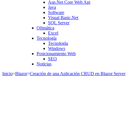
Asp.Net Core Web Api
Java
Software
Visual Basic.Net
SQL Server
Ofimática
Excel
Tecnología
Tecnología
Windows
Posicionamiento Web
SEO
Noticias
Inicio
>
Blazor
>
Creación de una Aplicación CRUD en Blazor Server