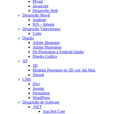
Mysql
Javascript
Desarrollo Web
Desarrollo Movil
Android
IOS – Iphone
Desarrollo Videojuegos
Unity
Diseño
Adobe Illustrator
Adobe Photoshop
De Photoshop a Android Studio
Diseño Gráfico
3D
3D
Modelar Personaje en 3D con 3ds Max
Zbrush
CMS
Divi
Joomla
Prestashop
WordPress
Desarrollo de Software
.NET
Asp.Net Core