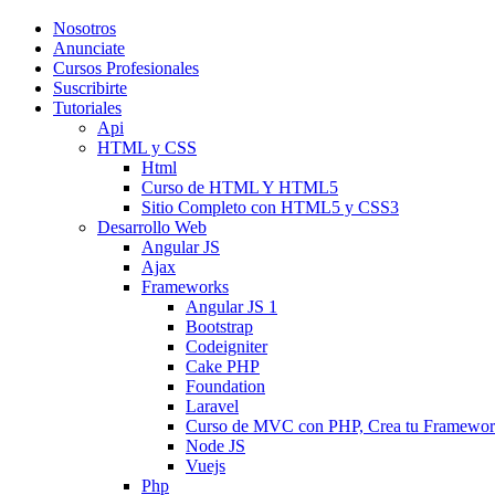
Nosotros
Anunciate
Cursos Profesionales
Suscribirte
Tutoriales
Api
HTML y CSS
Html
Curso de HTML Y HTML5
Sitio Completo con HTML5 y CSS3
Desarrollo Web
Angular JS
Ajax
Frameworks
Angular JS 1
Bootstrap
Codeigniter
Cake PHP
Foundation
Laravel
Curso de MVC con PHP, Crea tu Framewo
Node JS
Vuejs
Php