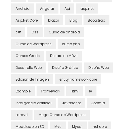
Android
Angular
Api
asp.net
Asp.Net Core
blazor
Blog
Bootstrap
c#
Css
Curso de android
Curso de Wordpress
curso php
Cursos Gratis
Desarrollo Móvil
Desarrollo Web
Diseño Gráfico
Diseño Web
Edición de Imagen
entity framework core
Example
Framework
Html
IA
inteligencia artificial
Javascript
Joomla
Laravel
Mega Curso de Wordpress
Modelado en 3D
Mvc
Mysql
net core