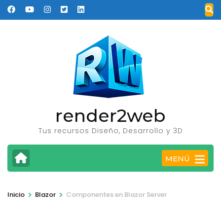
Saltar
al
contenido
(presione
Entrar)
render2web
Tus recursos Diseño, Desarrollo y 3D
MENÚ
>
>
Inicio
Blazor
Componentes en Blazor Server