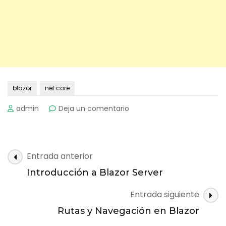
blazor
net core
on
admin
Deja un comentario
Componentes
en
Blazor
Server
Navegación
Entrada anterior
de
Introducción a Blazor Server
entradas
Entrada siguiente
Rutas y Navegación en Blazor