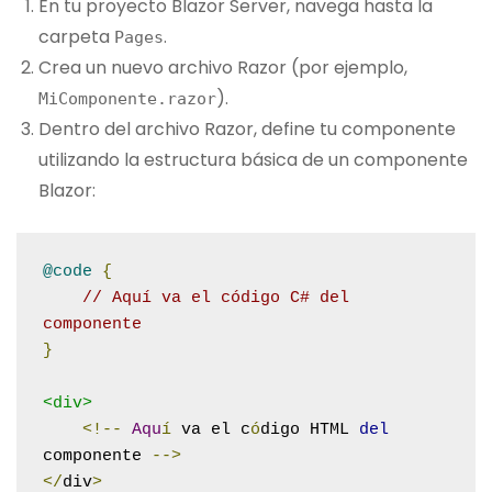
En tu proyecto Blazor Server, navega hasta la
carpeta
.
Pages
Crea un nuevo archivo Razor (por ejemplo,
).
MiComponente
.
razor
Dentro del archivo Razor, define tu componente
utilizando la estructura básica de un componente
Blazor:
@code
{
// Aquí va el código C# del 
componente
}
<div>
<!--
Aqu
í
 va el c
ó
digo HTML 
del
componente 
-->
</
div
>