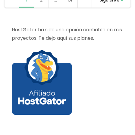
de
Server
entradas
de
forma
profesional
HostGator ha sido una opción confiable en mis
proyectos. Te dejo aquí sus planes.