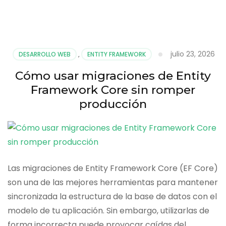
optimizar
consultas
lentas
en
Entity
julio 23, 2026
DESARROLLO WEB
,
ENTITY FRAMEWORK
Framework
Core
Cómo usar migraciones de Entity
Framework Core sin romper
producción
Las migraciones de Entity Framework Core (EF Core)
son una de las mejores herramientas para mantener
sincronizada la estructura de la base de datos con el
modelo de tu aplicación. Sin embargo, utilizarlas de
forma incorrecta puede provocar caídas del