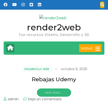
Saltar
al
contenido
(presione
render2web
Entrar)
Tus recursos Diseño, Desarrollo y 3D
MENÚ
octubre 6, 2025
DESARROLLO WEB
Rebajas Udemy
VER MAS...
on
admin
Deja un comentario
Rebajas