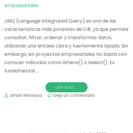
LINQ (Language Integrated Query) es una de las
características más potentes de C#, ya que permite
consultar, filtrar, ordenar y transformar datos
utilizando una sintaxis clara y fuertemente tipada. Sin
embargo, en proyectos empresariales no basta con
conocer métodos como Where() o Select(). Es
fundamental …
VER MAS...
on
Johan Montoya
Deja un comentario
Cómo
usar
LINQ
de
forma
avanzada