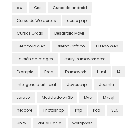
c#
Css
Curso de android
Curso de Wordpress
curso php
Cursos Gratis
Desarrollo Móvil
Desarrollo Web
Diseño Gráfico
Diseño Web
Edición de Imagen
entity framework core
Example
Excel
Framework
Html
IA
inteligencia artificial
Javascript
Joomla
Laravel
Modelado en 3D
Mvc
Mysql
net core
Photoshop
Php
Poo
SEO
Unity
Visual Basic
wordpress