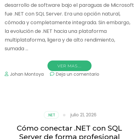
desarrollo de software bajo el paraguas de Microsoft
fue .NET con SQL Server. Era una opción natural,
cómoda y completamente integrada. Sin embargo,
la evolución de .NET hacia una plataforma
multiplataforma, ligera y de alto rendimiento,
sumada …
VER MAS...
on
Johan Montoya
Deja un comentario
Cómo
trabajar
con
PostgreSQL
en
aplicaciones
julio 21, 2026
.NET
.NET
modernas
Cómo conectar .NET con SQL
Server de forma profesional