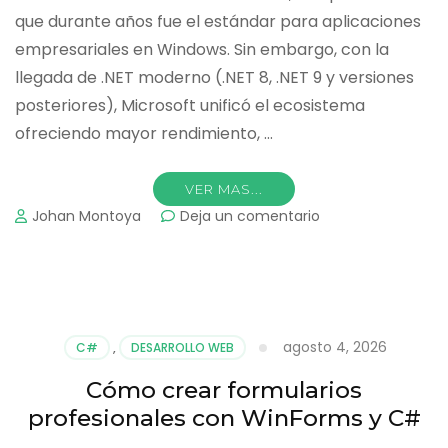
que durante años fue el estándar para aplicaciones
empresariales en Windows. Sin embargo, con la
llegada de .NET moderno (.NET 8, .NET 9 y versiones
posteriores), Microsoft unificó el ecosistema
ofreciendo mayor rendimiento, …
VER MAS...
on
Johan Montoya
Deja un comentario
Cómo
migrar
una
aplicación
antigua
de
agosto 4, 2026
C#
,
DESARROLLO WEB
.NET
Framework
Cómo crear formularios
a
profesionales con WinForms y C#
.NET
moderno