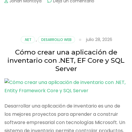
on
Johan Montoya
Deja un comentario
Cómo
crear
un
sistema
de
ventas
julio 28, 2026
.NET
,
DESARROLLO WEB
con
ASP.NET
Cómo crear una aplicación de
Core
inventario con .NET, EF Core y SQL
paso
Server
a
paso
Desarrollar una aplicación de inventario es uno de
los mejores proyectos para aprender a construir
software empresarial con tecnologías Microsoft. Un
sistema de inventario permite controlar productos,