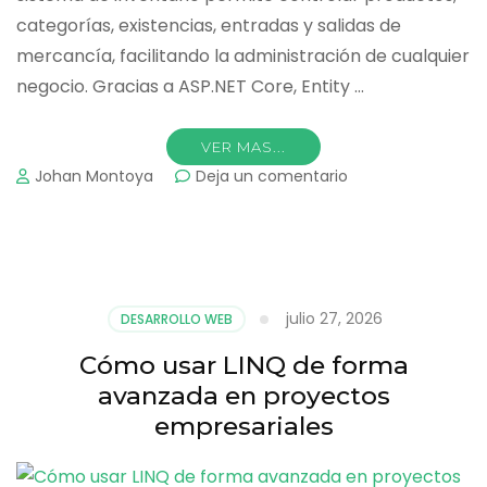
categorías, existencias, entradas y salidas de
mercancía, facilitando la administración de cualquier
negocio. Gracias a ASP.NET Core, Entity …
VER MAS...
on
Johan Montoya
Deja un comentario
Cómo
crear
una
aplicación
de
inventario
julio 27, 2026
DESARROLLO WEB
con
.NET,
Cómo usar LINQ de forma
EF
avanzada en proyectos
Core
empresariales
y
SQL
Server