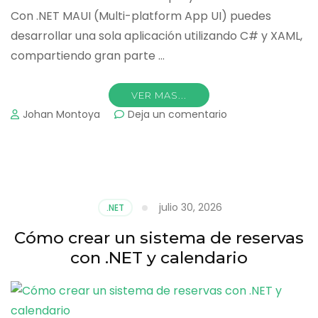
Con .NET MAUI (Multi-platform App UI) puedes
desarrollar una sola aplicación utilizando C# y XAML,
compartiendo gran parte …
VER MAS...
on
Johan Montoya
Deja un comentario
Cómo
crear
una
aplicación
de
tareas
julio 30, 2026
.NET
con
.NET
Cómo crear un sistema de reservas
MAUI
con .NET y calendario