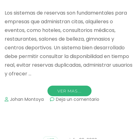
Los sistemas de reservas son fundamentales para
empresas que administran citas, alquileres o
eventos, como hoteles, consultorios médicos,
restaurantes, salones de belleza, gimnasios y
centros deportivos. Un sistema bien desarrollado
debe permitir consultar la disponibilidad en tiempo
real, evitar reservas duplicadas, administrar usuarios
y ofrecer …
VER MAS...
on
Johan Montoya
Deja un comentario
Cómo
crear
un
sistema
de
reservas