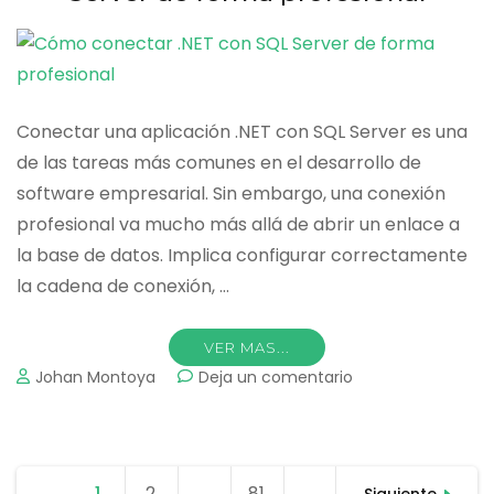
Conectar una aplicación .NET con SQL Server es una
de las tareas más comunes en el desarrollo de
software empresarial. Sin embargo, una conexión
profesional va mucho más allá de abrir un enlace a
la base de datos. Implica configurar correctamente
la cadena de conexión, …
VER MAS...
on
Johan Montoya
Deja un comentario
Cómo
conectar
.NET
con
Paginación
1
Página
2
Página
…
81
Página
SQL
Siguiente