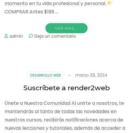
momento en tu vida profesional y personal.
COMPRAR Antes $199 …
VER MAS...
on
admin
Deja un comentario
[NUEVO]
Máster
en
Herramientas
de
marzo 29, 2024
DESARROLLO WEB
Inteligencia
Artificial
Suscríbete a render2web
2025
Únete a Nuestra Comunidad Al unirte a nosotros, te
mantendrás al tanto de todas las novedades en
nuestros cursos, recibirás notificaciones acerca de
nuevas lecciones y tutoriales, además de acceder a