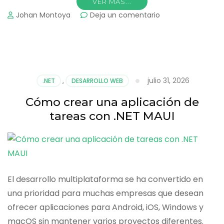
VER MAS...
on
Johan Montoya
Deja un comentario
Cómo
crear
una
aplicación
de
escritorio
julio 31, 2026
.NET
,
DESARROLLO WEB
moderna
con
Cómo crear una aplicación de
WPF
tareas con .NET MAUI
y
C#
El desarrollo multiplataforma se ha convertido en
una prioridad para muchas empresas que desean
ofrecer aplicaciones para Android, iOS, Windows y
macOS sin mantener varios proyectos diferentes.