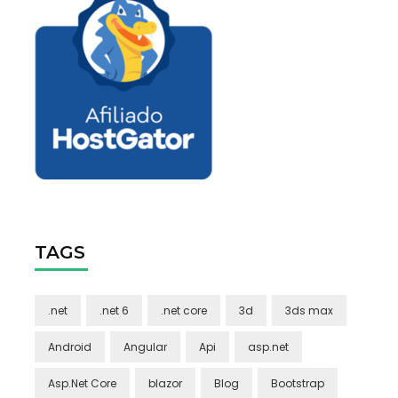
TAGS
.net
.net 6
.net core
3d
3ds max
Android
Angular
Api
asp.net
Asp.Net Core
blazor
Blog
Bootstrap