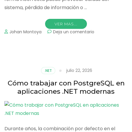
sistema, pérdida de información o …
VER MAS...
on
Johan Montoya
Deja un comentario
Cómo
usar
migraciones
de
Entity
Framework
julio 22, 2026
.NET
Core
sin
Cómo trabajar con PostgreSQL en
romper
aplicaciones .NET modernas
producción
Durante años, la combinación por defecto en el